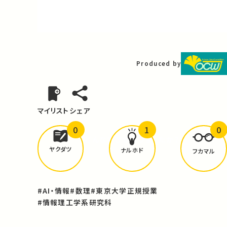
Video
Produced by
マイリスト
シェア
0
1
0
どんな学びが
ありましたか？
ヤクダツ
ナルホド
フカマル
#AI・情報
#数理
#東京大学正規授業
#情報理工学系研究科