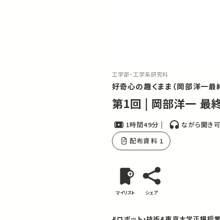
工学部・工学系研究科
好奇心の趣くまま（岡部洋一最
第1回 | 岡部洋一 最
1時間49分
ながら聞き
配布資料 1
マイリスト
シェア
#ロボット・技術
#東京大学正規授