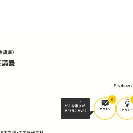
終講義）
終講義
可
Produced
0
どんな学びが
ヤクダツ
ナルホド
ありましたか？
業
#工学部・工学系研究科