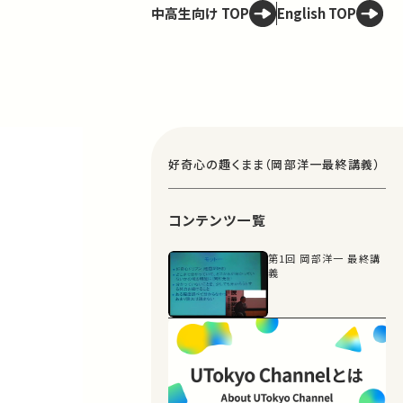
中高生向け TOP
English TOP
好奇心の趣くまま（岡部洋一最終講義）
コンテンツ一覧
第1回 岡部洋一 最終講
義