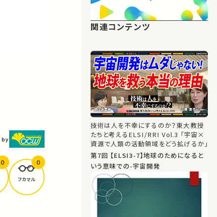
関連コンテンツ
技術は人を不幸にするのか？東大教授
たちと考えるELSI/RRI Vol.3 「宇宙×
 by
資源で人類の活動領域をどう拡げるか」
第7回 【ELSI3-7】地球のためになると
0
0
いう意味での-宇宙開発
フカマル