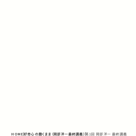
HOME
好奇心の趣くまま（岡部洋一最終講義）
第1回 岡部洋一 最終講義