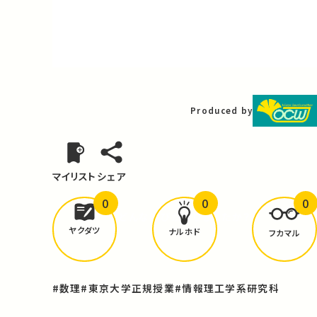
Video
Produced by
マイリスト
シェア
0
0
0
どんな学びが
ありましたか？
ヤクダツ
ナルホド
フカマル
#数理
#東京大学正規授業
#情報理工学系研究科