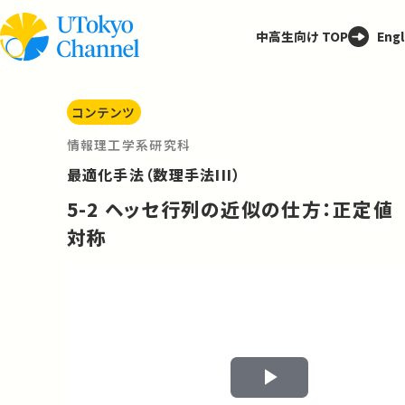
中高生向け TOP
Engl
コンテンツ
情報理工学系研究科
最適化手法（数理手法III）
5-2 ヘッセ行列の近似の仕方：正定値
対称
Play