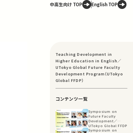
中高生向け TOP
English TOP
Teaching Development in
Higher Education in English／
UTokyo Global Future Faculty
Development Program（UTokyo
Global FFDP）
コンテンツ一覧
Symposium on
Future Faculty
Development／
UTokyo Global FFDP
Symposium on