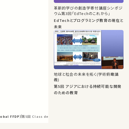
革新的学びの創造学寄付講座シンポジ
ウム第3回「EdTechのこれから」
EdTechとプログラミング教育の現在と
未来
地球と社会の未来を拓く(学術俯瞰講
義)
第5回 アジアにおける持続可能な開発
のための教育
lobal FFDP）
第5回 Class design (Class session video)