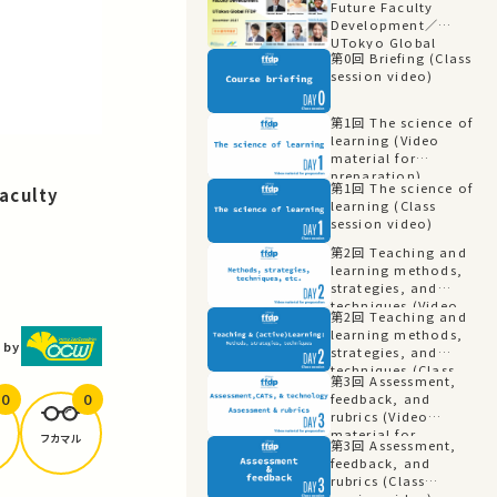
Future Faculty
Development／
UTokyo Global
第0回 Briefing (Class
FFDP（日本語同時通訳）
session video)
第1回 The science of
learning (Video
material for
preparation)
第1回 The science of
aculty
learning (Class
session video)
第2回 Teaching and
learning methods,
strategies, and
techniques (Video
第2回 Teaching and
material for
learning methods,
preparation)
 by
strategies, and
techniques (Class
第3回 Assessment,
session video)
0
0
feedback, and
rubrics (Video
material for
フカマル
第3回 Assessment,
preparation)
feedback, and
rubrics (Class