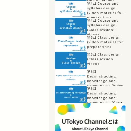
session video)
第4回 Course and
syllabus design
(Video material for
preparation)
第4回 Course and
syllabus design
(Class session
video)
第5回 Class design
(Video material for
preparation)
第5回 Class design
(Class session
video)
第8回
Deconstructing
knowledge and
career paths (Video
第8回
material for
Deconstructing
preparation)
knowledge and
career paths (Class
session video)