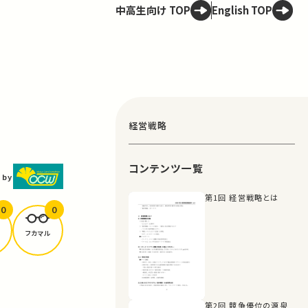
中高生向け TOP
English TOP
経営戦略
コンテンツ一覧
 by
第1回 経営戦略とは
0
0
フカマル
第2回 競争優位の源泉