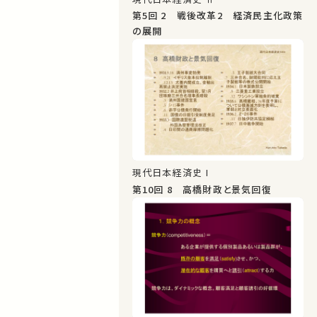
第5回 2 戦後改革2 経済民主化政策
の展開
現代日本経済史 I
第10回 8 高橋財政と景気回復