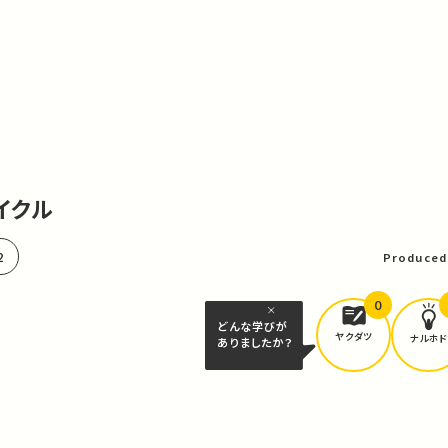
イクル
2
Produced
0
どんな学びが
ヤクダツ
ナルホド
ありましたか？