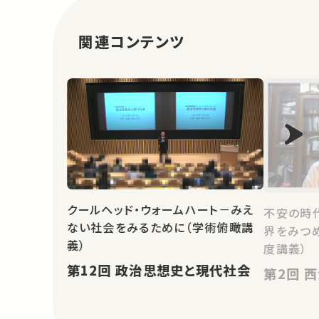
関連コンテンツ
クールヘッド・ウォームハート－みえ
不安の時
ない社会をみるために（学術俯瞰講
界をみつめ
義）
度講義）
第12回 政治思想史と現代社会
第