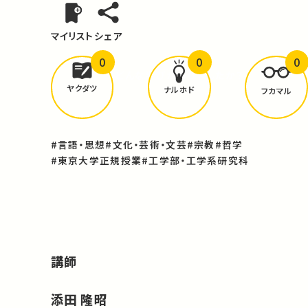
マイリスト
シェア
0
0
0
どんな学びが
ありましたか？
ヤクダツ
ナルホド
フカマル
#言語・思想
#文化・芸術・文芸
#宗教
#哲学
#東京大学正規授業
#工学部・工学系研究科
講師
添田 隆昭