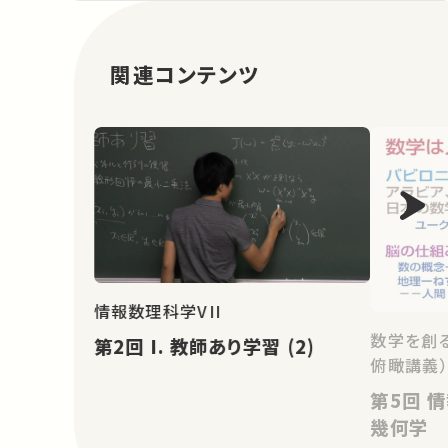
関連コンテンツ
情報数理科学VII
数学を創
第2回 I. 教師あり学習 (2)
俯瞰講義
第5回 情報の仕組み：驚き、確率、
幾何学