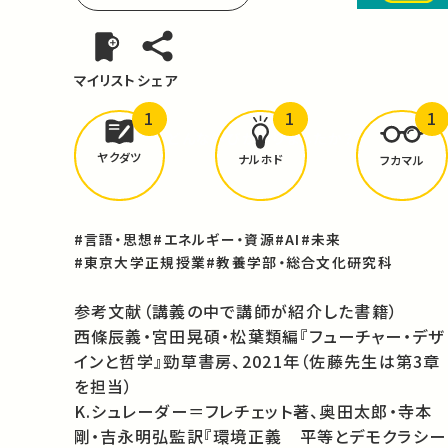
マイリスト
シェア
1
1
1
どんな学びが
ありましたか？
ヤクダツ
ナルホド
フカマル
#言語・思想
#エネルギー・資源
#AI
#未来
#東京大学正規授業
#教養学部・総合文化研究科
参考文献（講義の中で講師が紹介した書籍）
西條辰義・宮田晃碩・松葉類編『フューチャー・デザ
インと哲学』勁草書房、2021年（佐藤先生は第3章
を担当）
K.シュレーダー＝フレチェット著、奥田太郎・寺本
剛・吉永明弘監訳『環境正義 平等とデモクラシー