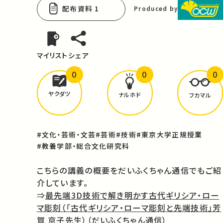
配布資料 1
Produced by
マイリスト
シェア
0
0
0
どんな学びが
ありましたか？
ヤクダツ
ナルホド
フカマル
#文化・芸術・文芸
#芸術
#技術
#東京大学正規授業
#教養学部・総合文化研究科
こちらの講義の概要をだいふくちゃん通信でもご紹
介しています。
⇒
最先端3D技術で解き明かす古代ギリシア・ロー
マ彫刻（「古代ギリシア・ローマ彫刻と先端技術」芳
賀 京子先生）
（だいふくちゃん通信）