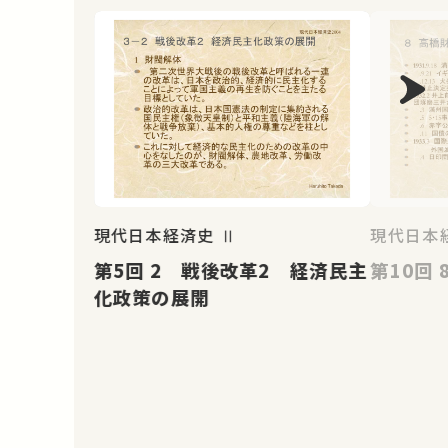
現代日本経済史 Ⅱ
現代日本経
第5回 2 戦後改革2 経済民主
化政策の展開