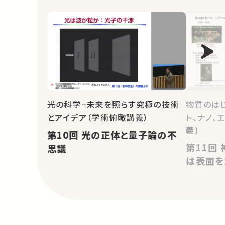
物質のはじ
光の科学−未来を照らす究極の技術
ト、ナノ、
とアイデア（学術俯瞰講義）
義)
第10回 光の正体と量子論の不
第11回 神は固体を創造し、悪魔
思議
は表面を