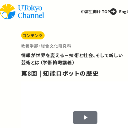
中高生向け TOP
Engl
コンテンツ
教養学部・総合文化研究科
情報が世界を変える－技術と社会、そして新しい
芸術とは（学術俯瞰講義）
第8回 | 知能ロボットの歴史
Play