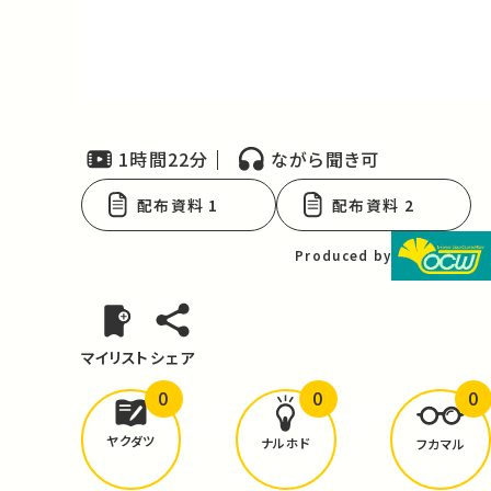
Video
1時間22分
ながら聞き可
配布資料 1
配布資料 2
Produced by
マイリスト
シェア
0
0
0
どんな学びが
ありましたか？
ヤクダツ
ナルホド
フカマル