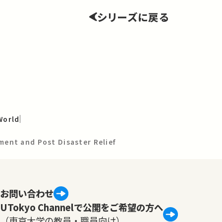
シリーズに戻る
World
ent and Post Disaster Relief
お問い合わせ
UTokyo Channelで公開をご希望の方へ
（東京大学の教員・職員向け）