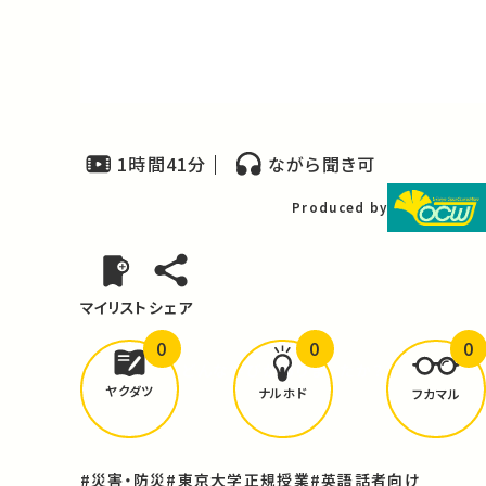
Video
1時間41分
ながら聞き可
Produced by
マイリスト
シェア
0
0
0
どんな学びが
ありましたか？
ヤクダツ
ナルホド
フカマル
#災害・防災
#東京大学正規授業
#英語話者向け