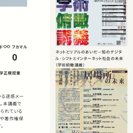
フカマル
ド
ネットとリアルのあいだ－知のデジタ
0
ル･シフトとインターネット社会の未来
（学術俯瞰講義）
大学正規授業
ゆる迷惑メー
。本講義で
いられている
ィや著作権保
。