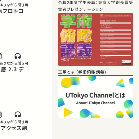
令和2年度学生表彰：東京大学総長賞受
あり
ながら聞き可
賞者プレゼンテーション
あり
ながら聞き可
工学とは (学術俯瞰講義)
あり
ながら聞き可