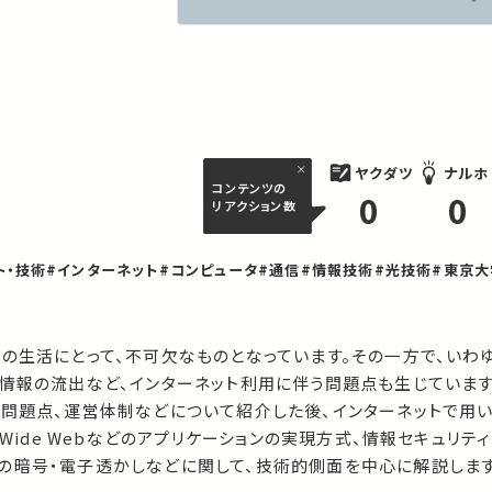
ヤクダツ
ナルホ
コンテンツの
0
0
リアクション数
ト・技術
#インターネット
#コンピュータ
#通信
#情報技術
#光技術
#東京
々の生活にとって、不可欠なものとなっています。その一方で、いわ
人情報の流出など、インターネット利用に伴う問題点も生じています
や問題点、運営体制などについて紹介した後、インターネットで用
 Wide Webなどのアプリケーションの実現方式、情報セキュリテ
の暗号・電子透かしなどに関して、技術的側面を中心に解説します