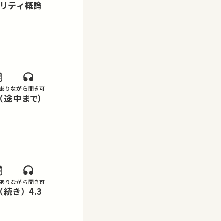
権保護 4.1 セキュリティ概論
あり
ながら聞き可
 4.2 暗号技術（途中まで）
あり
ながら聞き可