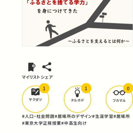
マイリスト
シェア
1
1
0
どんな学びが
ありましたか？
ヤクダツ
ナルホド
フカマル
#人口・社会問題
#居場所のデザイン
#生涯学習
#居場所
#東京大学正規授業
#中高生向け