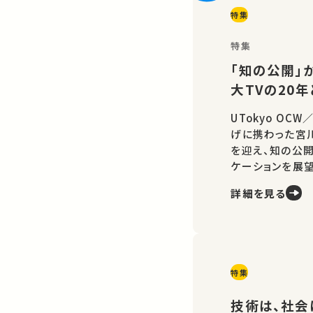
特集
特集
「知の公開」か
大TVの20
UTokyo OC
げに携わった宮
を迎え、知の公
ケーションを展望
詳細を見る
特集
技術は、社会に