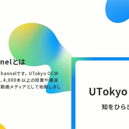
nnelとは
す。 UTokyo OCW
、4,000本以上の授業や講演
動画メディアとして始動しまし