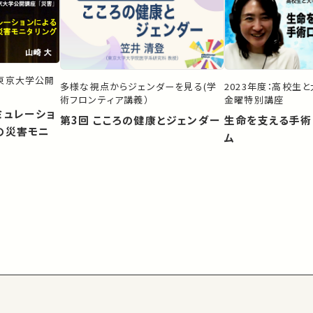
）東京大学公開
多様な視点からジェンダーを見る(学
2023年度：高校生
術フロンティア講義）
金曜特別講座
ミュレーショ
第3回 こころの健康とジェンダー
生命を支える手術
の災害モニ
ム