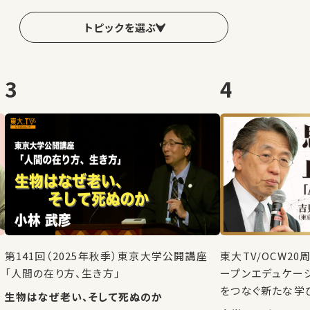
トピックを選ぶ
3
4
第141回（2025年秋季）東京大学公開講座
東大TV/OCW2
「人間の在り方、生き方」
ープンエデュケー
をつなぐ新たな学
生物はなぜ老い、そして死ぬのか