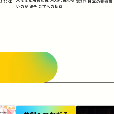
第2回 日本の養殖
いのか ――法社会学への招待