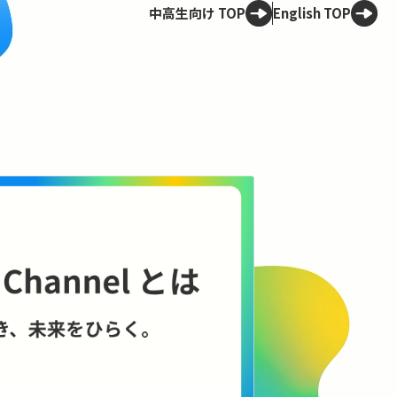
中高生向け TOP
English TOP
Spotligh
技術は、
——ELSI
理のこれ
AIやロボット
に何をもたらす
に、技術と社会
コンテンツを見