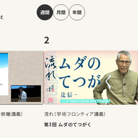
週間
月間
年間
nt
2
術俯瞰講義）
流れ（学術フロンティア講義）
第3回 ムダのてつがく