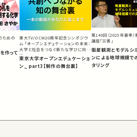
第140回（2025年春季
生のための
東大TV/OCW20周年記念シンポジウ
講座「災害」
ム 「オープンエデュケーションの未来：
大学と社会をつなぐ新たな学びに向け
衛星観測とモデルシ
）を作って
て」
ンによる地球規模で
東京大学オープンエデュケーショ
タリング
ン_ part3【制作の舞台裏】