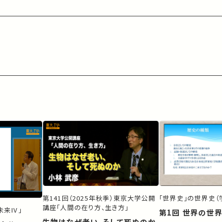
第141回（2025年秋季）東京大学公開
「世界史」の世界史（
講座「人間の在り方、生き方」
来IV」
第1回 世界の世
生物はなぜ老い、そして死ぬのか