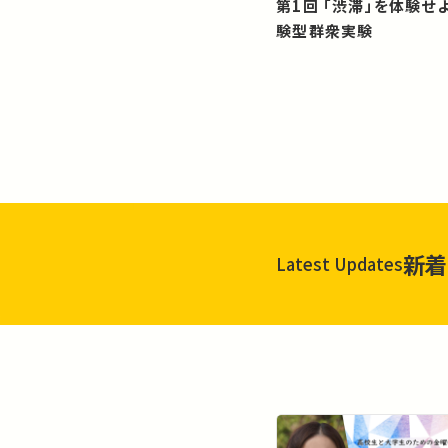
第1回 「渋滞」を体験せよ！？：体
験型群衆実験
新着
Latest Updates
一覧を見る