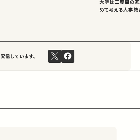
大学は二度目の死
めて考える大学教
を発信しています。