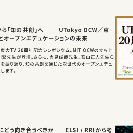
ら「知の共創」へ ── UTokyo OCW／東
年とオープンエデュケーションの未来
W／東大TV 20周年記念シンポジウム。MIT OCWの立ち上
川繁先生が登壇。さらに、吉見俊哉先生、若山正人先生ら
開を振り返り、知の共創を通じた次世代のオープンエデュ
します。
どう向き合うべきか——ELSI / RRIから考