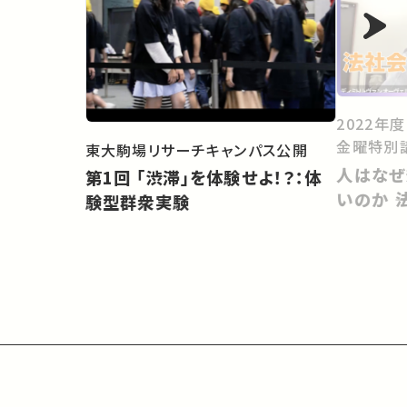
2022年
金曜特別
東大駒場リサーチキャンパス公開
人はなぜ
第1回 「渋滞」を体験せよ！？：体
いのか 
験型群衆実験