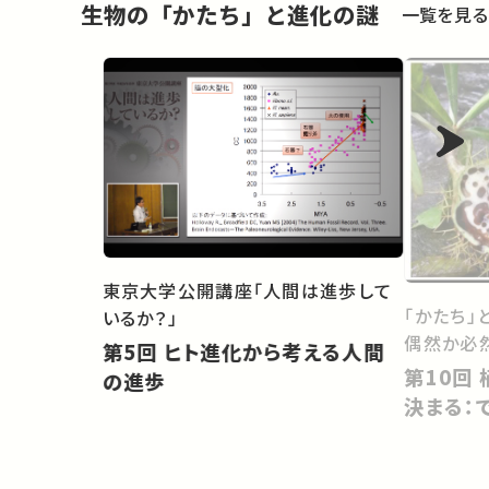
生物の「かたち」と進化の謎
一覧を見る
東京大学公開講座「人間は進歩して
「かたち」
いるか？」
偶然か必
第5回 ヒト進化から考える人間
第10回 植物の＜見かけ＞はどう
の進歩
決まる：