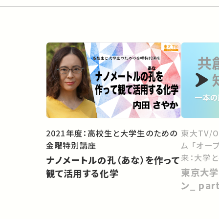
2021年度：高校生と大学生のための
東大TV/
金曜特別講座
ム 「オー
来：大学
ナノメートルの孔（あな）を作って
向けて」
東京大学
観て活用する化学
ン_ pa