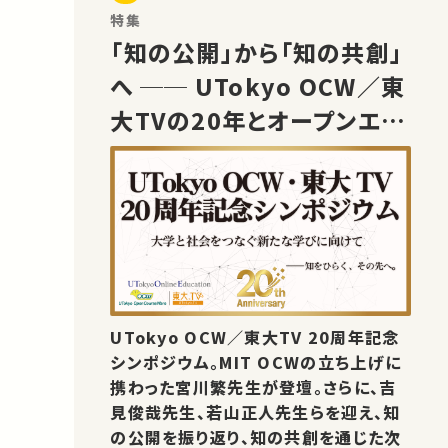
特集
「知の公開」から「知の共創」
へ ── UTokyo OCW／東
大TVの20年とオープンエデ
ュケーションの未来
UTokyo OCW／東大TV 20周年記念
シンポジウム。MIT OCWの立ち上げに
携わった宮川繁先生が登壇。さらに、吉
見俊哉先生、若山正人先生らを迎え、知
の公開を振り返り、知の共創を通じた次