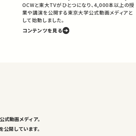
OCWと東大TVがひとつになり、4,000本以上の授
業や講演を公開する東京大学公式動画メディアと
携
して始動しました。
コンテンツを見る
学
の
し
。
公式動画メディア。
演を公開しています。