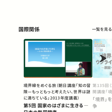
国際関係
一覧を見る
境界線をめぐる旅（朝日講座「知の冒
第135回
険—もっともっと考えたい、世界は謎
開講座「境
に満ちている」2013年度講義）
「境界」
第5回 国家のはざまに生きる―
争