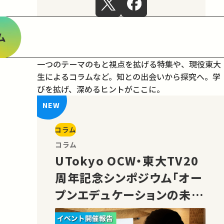
ム
一つのテーマのもと視点を拡げる特集や、現役東大
生によるコラムなど。
知との出会いから探究へ。学
びを拡げ、深めるヒントがここに。
コラム
コラム
UTokyo OCW・東大TV20
周年記念シンポジウム「オー
プンエデュケーションの未
来」の様子をご紹介！