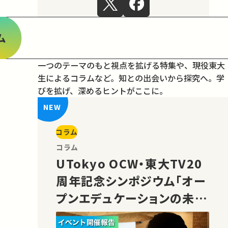
ム
一つのテーマのもと視点を拡げる特集や、現役東大
生によるコラムなど。
知との出会いから探究へ。学
びを拡げ、深めるヒントがここに。
コラム
コラム
UTokyo OCW・東大TV20
周年記念シンポジウム「オー
プンエデュケーションの未
来」の様子をご紹介！