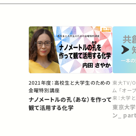
2021年度：高校生と大学生のための
東大TV/
金曜特別講座
ム 「オー
来：大学
ナノメートルの孔（あな）を作って
向けて」
東京大学
観て活用する化学
ン_ pa