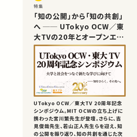
特集
「知の公開」から「知の共創」
へ ── UTokyo OCW／東
大TVの20年とオープンエデ
ュケーションの未来
UTokyo OCW／東大TV 20周年記念
シンポジウム。MIT OCWの立ち上げに
携わった宮川繁先生が登壇。さらに、吉
見俊哉先生、若山正人先生らを迎え、知
の公開を振り返り、知の共創を通じた次