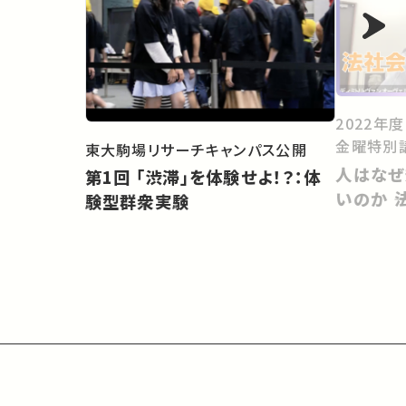
2022年
金曜特別
東大駒場リサーチキャンパス公開
人はなぜ
第1回 「渋滞」を体験せよ！？：体
いのか 
験型群衆実験