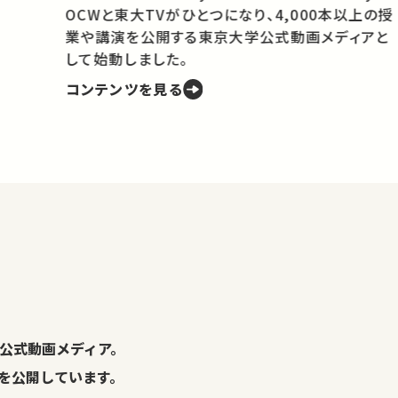
OCWと東大TVがひとつになり、4,000本以上の授
業や講演を公開する東京大学公式動画メディアと
携
して始動しました。
コンテンツを見る
学
の
し
。
公式動画メディア。
演を公開しています。