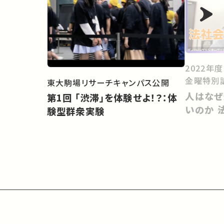
2022年
金曜特別
東大駒場リサーチキャンパス公開
人はなぜ
第1回 「渋滞」を体験せよ！？：体
いのか 
験型群衆実験