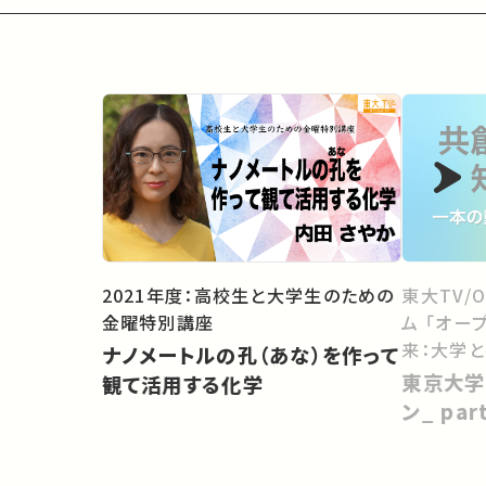
2021年度：高校生と大学生のための
東大TV/
金曜特別講座
ム 「オー
来：大学
ナノメートルの孔（あな）を作って
向けて」
東京大学
観て活用する化学
ン_ pa