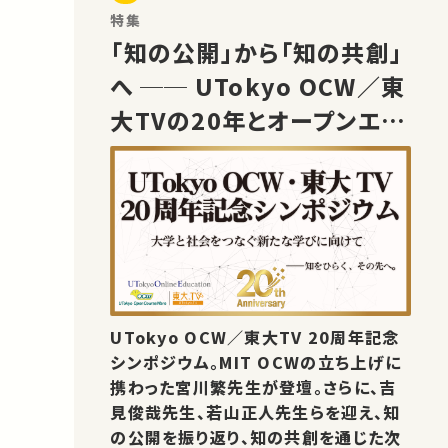
特集
「知の公開」から「知の共創」
へ ── UTokyo OCW／東
大TVの20年とオープンエデ
ュケーションの未来
UTokyo OCW／東大TV 20周年記念
シンポジウム。MIT OCWの立ち上げに
携わった宮川繁先生が登壇。さらに、吉
見俊哉先生、若山正人先生らを迎え、知
の公開を振り返り、知の共創を通じた次