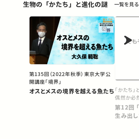
生物の「かたち」と進化の謎
一覧を見る
第135回（2022年秋季）東京大学公
開講座「境界」
「かたち」
オスとメスの境界を越える魚たち
偶然か必
第12回 「超・利己的な遺伝子」を
生み出し