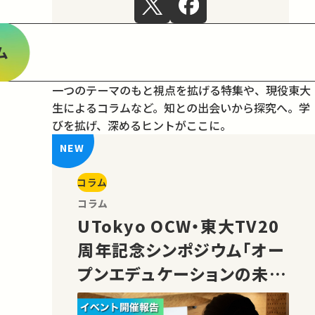
ム
一つのテーマのもと視点を拡げる特集や、現役東大
生によるコラムなど。
知との出会いから探究へ。学
びを拡げ、深めるヒントがここに。
コラム
コラム
UTokyo OCW・東大TV20
周年記念シンポジウム「オー
プンエデュケーションの未
来」の様子をご紹介！