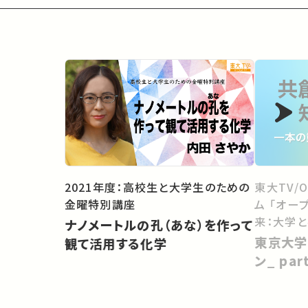
2021年度：高校生と大学生のための
東大TV/
金曜特別講座
ム 「オー
来：大学
ナノメートルの孔（あな）を作って
向けて」
東京大学
観て活用する化学
ン_ pa