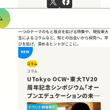
ム
一つのテーマのもと視点を拡げる特集や、現役東大
生によるコラムなど。
知との出会いから探究へ。学
びを拡げ、深めるヒントがここに。
コラム
コラム
UTokyo OCW・東大TV20
周年記念シンポジウム「オー
プンエデュケーションの未
来」の様子をご紹介！