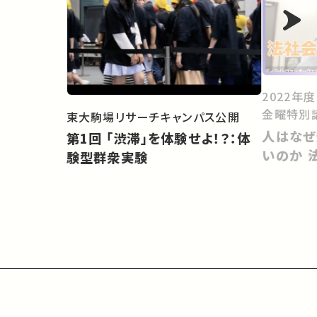
2022年
金曜特別
東大駒場リサーチキャンパス公開
人はなぜ
第1回 「渋滞」を体験せよ！？：体
いのか 
験型群衆実験