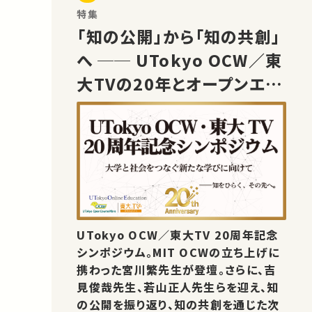
特集
「知の公開」から「知の共創」
へ ── UTokyo OCW／東
大TVの20年とオープンエデ
ュケーションの未来
UTokyo OCW／東大TV 20周年記念
シンポジウム。MIT OCWの立ち上げに
携わった宮川繁先生が登壇。さらに、吉
見俊哉先生、若山正人先生らを迎え、知
の公開を振り返り、知の共創を通じた次