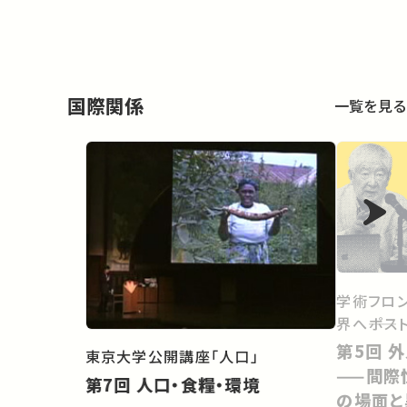
国際関係
一覧を見る
学術フロン
界へ――ポス
第5回 外人にかたりかけること
東京大学公開講座「人口」
——間際性(
第7回 人口・食糧・環境
の場面と