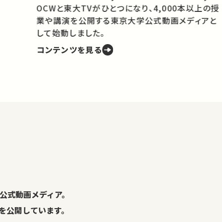
OCWと東大TVがひとつになり、4,000本以上の授
業や講演を公開する東京大学公式動画メディアと
携
して始動しました。
コンテンツを見る
学
の
し
。
公式動画メディア。
演を公開しています。