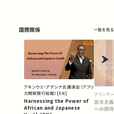
国際関係
一覧を見る
アキンウミ・アデシナ氏講演会（アフリ
カ開発銀行総裁）[EN]
アウンサ
Harnessing the Power of
民主主義
African and Japanese
への期待