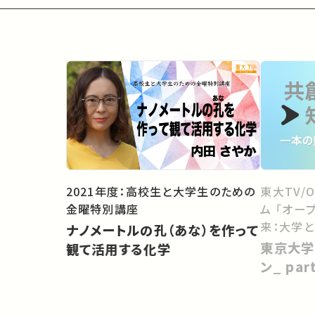
2021年度：高校生と大学生のための
東大TV/
金曜特別講座
ム 「オー
来：大学
ナノメートルの孔（あな）を作って
向けて」
東京大学
観て活用する化学
ン_ pa