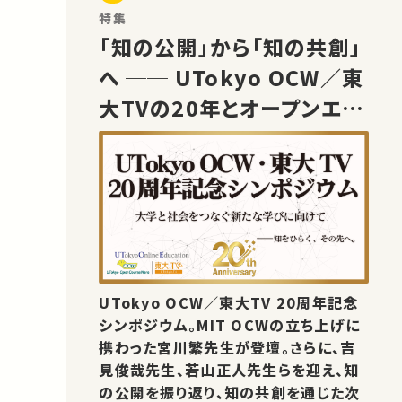
特集
「知の公開」から「知の共創」
へ ── UTokyo OCW／東
大TVの20年とオープンエデ
ュケーションの未来
UTokyo OCW／東大TV 20周年記念
シンポジウム。MIT OCWの立ち上げに
携わった宮川繁先生が登壇。さらに、吉
見俊哉先生、若山正人先生らを迎え、知
の公開を振り返り、知の共創を通じた次