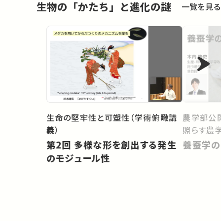
生物の「かたち」と進化の謎
一覧を見る
生命の堅牢性と可塑性（学術俯瞰講
農学部公開
義）
照らす農学
第2回 多様な形を創出する発生
養蚕学の
のモジュール性