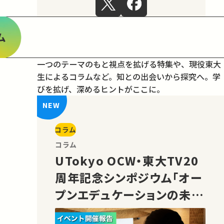
ム
一つのテーマのもと視点を拡げる特集や、現役東大
生によるコラムなど。
知との出会いから探究へ。学
びを拡げ、深めるヒントがここに。
コラム
コラム
UTokyo OCW・東大TV20
周年記念シンポジウム「オー
プンエデュケーションの未
来」の様子をご紹介！