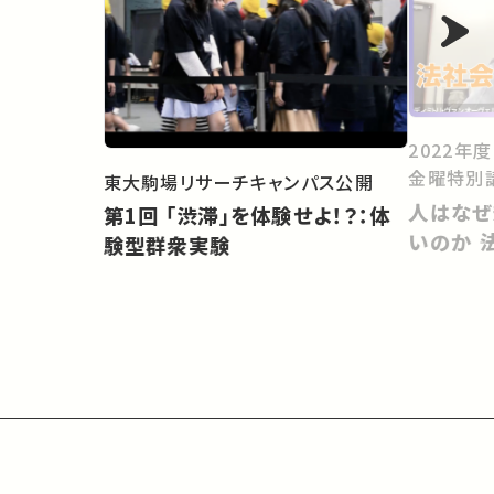
2022年
金曜特別
東大駒場リサーチキャンパス公開
人はなぜ
第1回 「渋滞」を体験せよ！？：体
いのか 
験型群衆実験