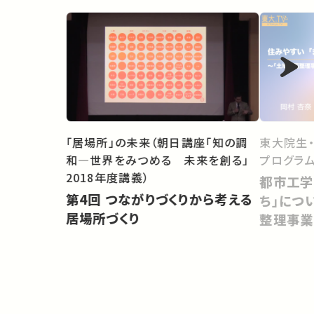
「居場所」の未来（朝日講座「知の調
東大院生
和―世界をみつめる 未来を創る」
プログラム
2018年度講義）
都市工学
第4回 つながりづくりから考える
ち」につ
居場所づくり
整理事業