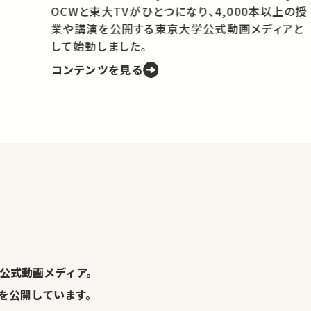
OCWと東大TVがひとつになり、4,000本以上の授
業や講演を公開する東京大学公式動画メディアと
携
して始動しました。
コンテンツを見る
学
の
し
。
公式動画メディア。
演を公開しています。