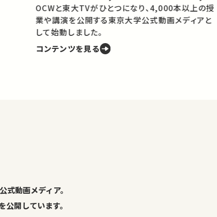
OCWと東大TVがひとつになり、4,000本以上の授
業や講演を公開する東京大学公式動画メディアと
携
して始動しました。
コンテンツを見る
学
の
し
。
公式動画メディア。
演を公開しています。