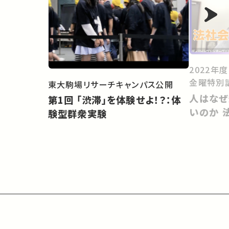
2022年
金曜特別
東大駒場リサーチキャンパス公開
人はなぜ
第1回 「渋滞」を体験せよ！？：体
いのか 
験型群衆実験