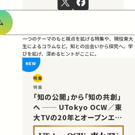
ム
一つのテーマのもと視点を拡げる特集や、現役東大
生によるコラムなど。
知との出会いから探究へ。学
びを拡げ、深めるヒントがここに。
特集
特集
「知の公開」から「知の共創」
へ ── UTokyo OCW／東
大TVの20年とオープンエデ
ュケーションの未来