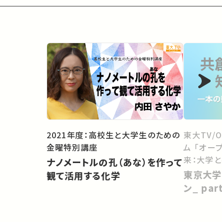
2021年度：高校生と大学生のための
東大TV/
金曜特別講座
ム 「オー
来：大学
ナノメートルの孔（あな）を作って
向けて」
東京大学
観て活用する化学
ン_ pa