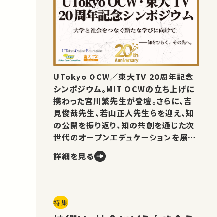
UTokyo OCW／東大TV 20周年記念
シンポジウム。MIT OCWの立ち上げに
携わった宮川繁先生が登壇。さらに、吉
見俊哉先生、若山正人先生らを迎え、知
の公開を振り返り、知の共創を通じた次
世代のオープンエデュケーションを展望
します。
詳細を見る
特集