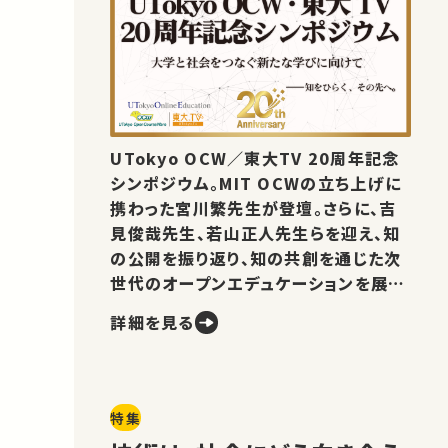
UTokyo OCW／東大TV 20周年記念
シンポジウム。MIT OCWの立ち上げに
携わった宮川繁先生が登壇。さらに、吉
見俊哉先生、若山正人先生らを迎え、知
の公開を振り返り、知の共創を通じた次
世代のオープンエデュケーションを展望
します。
詳細を見る
特集