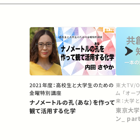
2021年度：高校生と大学生のための
東大TV/
金曜特別講座
ム 「オー
来：大学
ナノメートルの孔（あな）を作って
向けて」
東京大学
観て活用する化学
ン_ pa