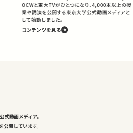
OCWと東大TVがひとつになり、4,000本以上の授
業や講演を公開する東京大学公式動画メディアと
携
して始動しました。
コンテンツを見る
学
の
し
。
公式動画メディア。
演を公開しています。