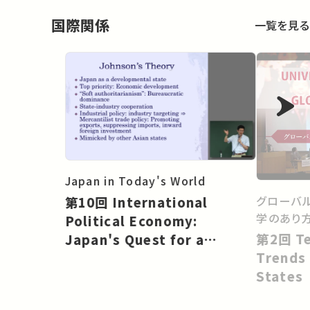
国際関係
一覧を見る
Japan in Today's World
グローバ
第10回 International
学のあり
Political Economy:
第2回 Technology Transfer
Japan's Quest for a
Trends 
Rightful Place in the Sun
States