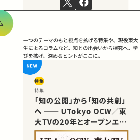
ム
一つのテーマのもと視点を拡げる特集や、現役東大
生によるコラムなど。
知との出会いから探究へ。学
びを拡げ、深めるヒントがここに。
特集
特集
「知の公開」から「知の共創」
へ ── UTokyo OCW／東
大TVの20年とオープンエデ
ュケーションの未来