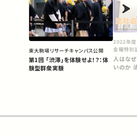
2022年
金曜特別
東大駒場リサーチキャンパス公開
人はなぜ
第1回 「渋滞」を体験せよ！？：体
いのか 
験型群衆実験