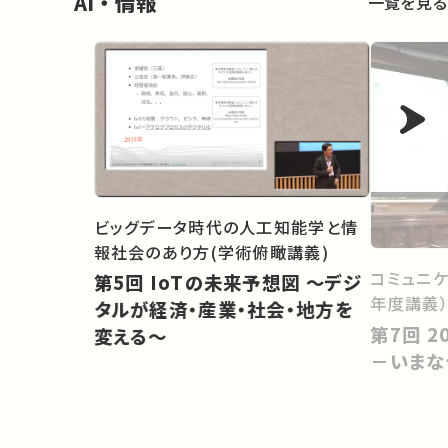
AI・情報
一覧を見る
ビッグデータ時代の人工知能学と情
報社会のあり方(学術俯瞰講義)
コミュニケ
第5回 IoTの未来予想図 ～デジ
年度講義
タルが経済・産業・社会・地方を
第7回 20世紀から21世紀へ
変える～
－いまな