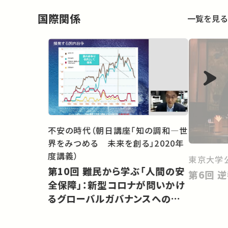
国際関係
一覧を見る
不安の時代（朝日講座「知の調和―世
界をみつめる 未来を創る」2020年
度講義）
東京大学
第10回 難民から学ぶ「人間の安
第
全保障」：新型コロナが問いかけ
るグローバルガバナンスへの展
望