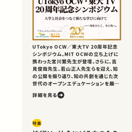
UTokyo OCW／東大TV 20周年記念
シンポジウム。MIT OCWの立ち上げに
携わった宮川繁先生が登壇。さらに、吉
見俊哉先生、若山正人先生らを迎え、知
の公開を振り返り、知の共創を通じた次
世代のオープンエデュケーションを展望
します。
詳細を見る
特集