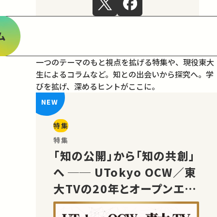
ム
一つのテーマのもと視点を拡げる特集や、現役東大
生によるコラムなど。
知との出会いから探究へ。学
びを拡げ、深めるヒントがここに。
特集
特集
「知の公開」から「知の共創」
へ ── UTokyo OCW／東
大TVの20年とオープンエデ
ュケーションの未来