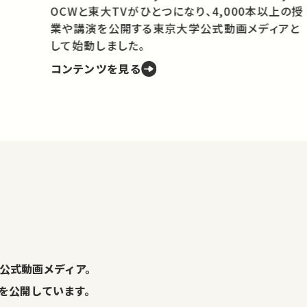
OCWと東大TVがひとつになり、4,000本以上の授
業や講演を公開する東京大学公式動画メディアと
携
して始動しました。
コンテンツを見る
学
の
し
。
公式動画メディア。
演を公開しています。