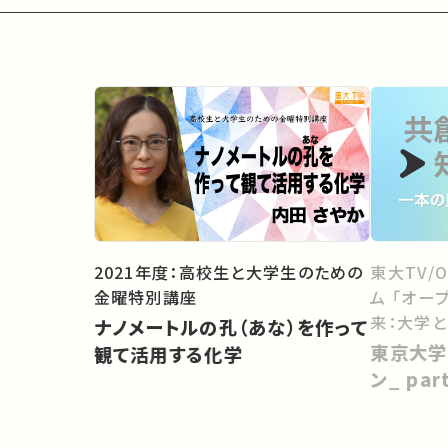
2021年度：高校生と大学生のための
東大TV/
金曜特別講座
ム 「オー
来：大学
ナノメートルの孔（あな）を作って
向けて」
東京大学
観て活用する化学
ン_ pa