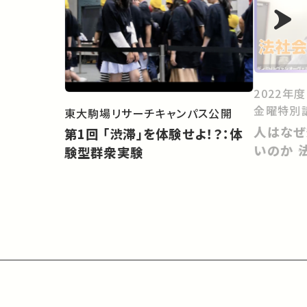
2022年
金曜特別
東大駒場リサーチキャンパス公開
人はなぜ
第1回 「渋滞」を体験せよ！？：体
いのか 
験型群衆実験