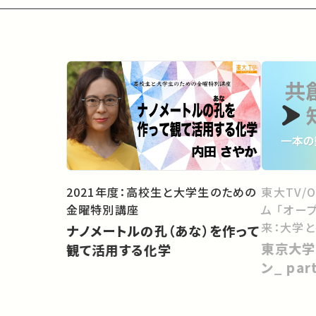
2021年度：高校生と大学生のための
東大TV/
金曜特別講座
ム 「オー
来：大学
ナノメートルの孔（あな）を作って
向けて」
東京大学
観て活用する化学
ン_ pa