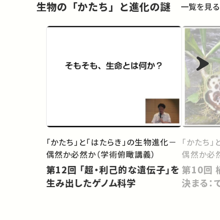
生物の「かたち」と進化の謎
一覧を見る
「かたち」と「はたらき」の生物進化－
「かたち」
偶然か必然か（学術俯瞰講義）
偶然か必
第12回 「超・利己的な遺伝子」を
第10回 植物の＜見かけ＞はどう
生み出したゲノム科学
決まる：