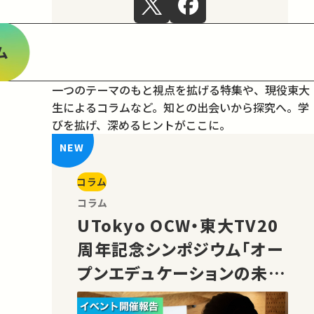
ム
一つのテーマのもと視点を拡げる特集や、現役東大
生によるコラムなど。
知との出会いから探究へ。学
びを拡げ、深めるヒントがここに。
コラム
コラム
UTokyo OCW・東大TV20
周年記念シンポジウム「オー
プンエデュケーションの未
来」の様子をご紹介！