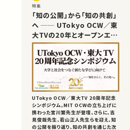
特集
「知の公開」から「知の共創」
へ ── UTokyo OCW／東
大TVの20年とオープンエデ
ュケーションの未来
UTokyo OCW／東大TV 20周年記念
シンポジウム。MIT OCWの立ち上げに
携わった宮川繁先生が登壇。さらに、吉
見俊哉先生、若山正人先生らを迎え、知
の公開を振り返り、知の共創を通じた次