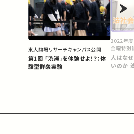
2022年
金曜特別
東大駒場リサーチキャンパス公開
人はなぜ
第1回 「渋滞」を体験せよ！？：体
いのか 
験型群衆実験