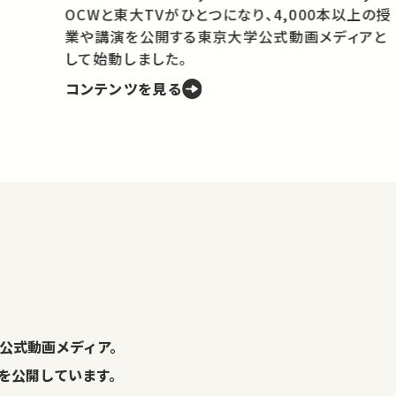
OCWと東大TVがひとつになり、4,000本以上の授
業や講演を公開する東京大学公式動画メディアと
携
して始動しました。
コンテンツを見る
学
の
し
。
公式動画メディア。
演を公開しています。