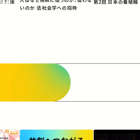
第2回 日本の養殖
いのか ――法社会学への招待