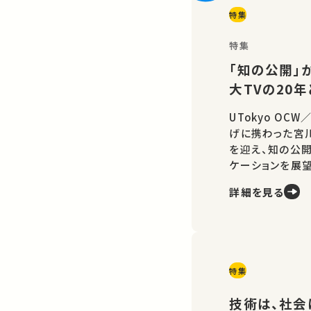
特集
特集
「知の公開」か
大TVの20
UTokyo OC
げに携わった宮
を迎え、知の公
ケーションを展望
詳細を見る
特集
技術は、社会に