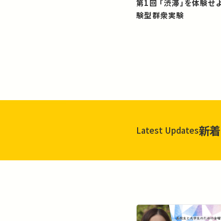
第1回 「渋滞」を体験せよ！？：体
験型群衆実験
新着
Latest Updates
一覧を見る