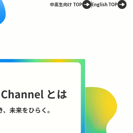
中高生向け TOP
English TOP
Spotligh
技術は、
——ELSI
理のこれ
AIやロボット
に何をもたらす
に、技術と社会
コンテンツを見