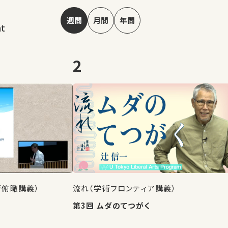
週間
月間
年間
nt
2
術俯瞰講義）
流れ（学術フロンティア講義）
第3回 ムダのてつがく