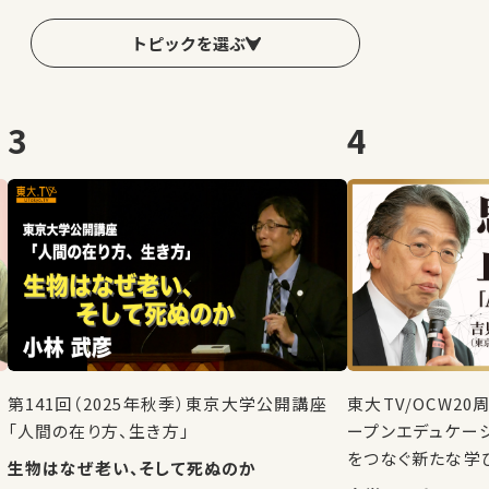
トピックを選ぶ
3
4
第141回（2025年秋季）東京大学公開講座
東大TV/OCW2
「人間の在り方、生き方」
ープンエデュケー
をつなぐ新たな学
生物はなぜ老い、そして死ぬのか