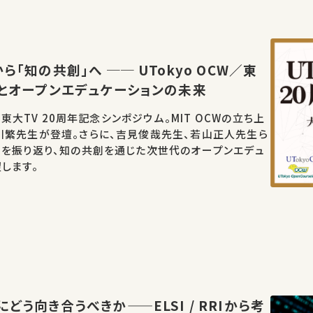
ら「知の共創」へ ── UTokyo OCW／東
年とオープンエデュケーションの未来
W／東大TV 20周年記念シンポジウム。MIT OCWの立ち上
川繁先生が登壇。さらに、吉見俊哉先生、若山正人先生ら
開を振り返り、知の共創を通じた次世代のオープンエデュ
します。
どう向き合うべきか——ELSI / RRIから考