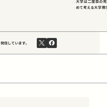
大学は二度目の死
めて考える大学教
を発信しています。