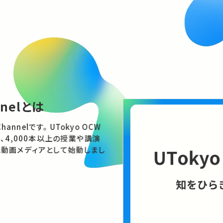
nnelとは
す。 UTokyo OCW
、4,000本以上の授業や講演
動画メディアとして始動しまし