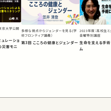
）東京大学公開
多様な視点からジェンダーを見る(学
2023年度：高校生
術フロンティア講義）
金曜特別講座
ミュレーショ
第3回 こころの健康とジェンダー
生命を支える手術
の災害モニ
ム