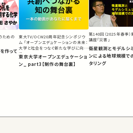
第140回（2025年春季
生のための
東大TV/OCW20周年記念シンポジウ
講座「災害」
ム 「オープンエデュケーションの未来：
大学と社会をつなぐ新たな学びに向け
衛星観測とモデルシ
）を作って
て」
ンによる地球規模で
東京大学オープンエデュケーショ
タリング
ン_ part3【制作の舞台裏】