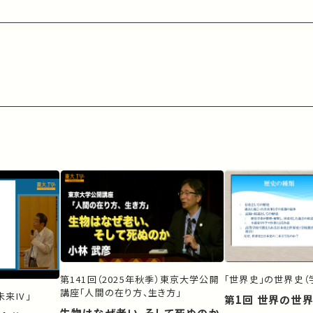
第141回（2025年秋季）東京大学公開
「世界史」の世界史（
講座「人間の在り方、生き方」
来IV」
第1回 世界の世
生物はなぜ老い、そして死ぬのか