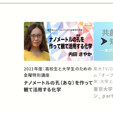
2021年度：高校生と大学生のための
東大TV/
金曜特別講座
ム 「オー
来：大学
ナノメートルの孔（あな）を作って
向けて」
東京大学
観て活用する化学
ン_ pa