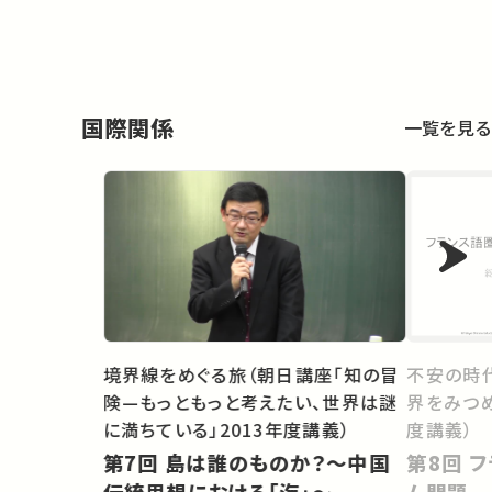
国際関係
一覧を見る
境界線をめぐる旅（朝日講座「知の冒
不安の時
険—もっともっと考えたい、世界は謎
界をみつめ
に満ちている」2013年度講義）
度講義）
第7回 島は誰のものか？～中国
第8回 フランス語圏の反イスラー