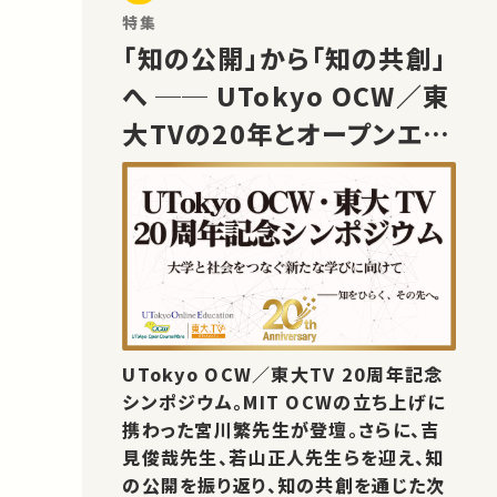
特集
「知の公開」から「知の共創」
へ ── UTokyo OCW／東
大TVの20年とオープンエデ
ュケーションの未来
UTokyo OCW／東大TV 20周年記念
シンポジウム。MIT OCWの立ち上げに
携わった宮川繁先生が登壇。さらに、吉
見俊哉先生、若山正人先生らを迎え、知
の公開を振り返り、知の共創を通じた次