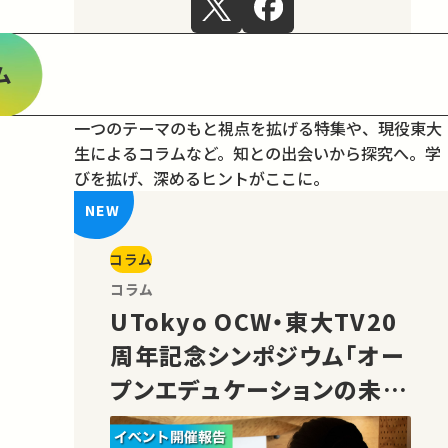
ム
一つのテーマのもと視点を拡げる特集や、現役東大
生によるコラムなど。
知との出会いから探究へ。学
びを拡げ、深めるヒントがここに。
コラム
コラム
UTokyo OCW・東大TV20
周年記念シンポジウム「オー
プンエデュケーションの未
来」の様子をご紹介！