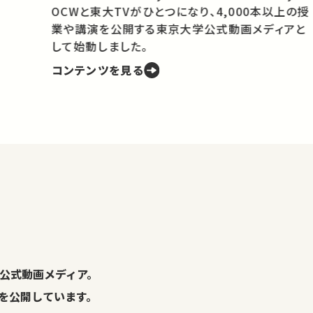
OCWと東大TVがひとつになり、4,000本以上の授
業や講演を公開する東京大学公式動画メディアと
携
して始動しました。
コンテンツを見る
学
の
し
。
公式動画メディア。
演を公開しています。