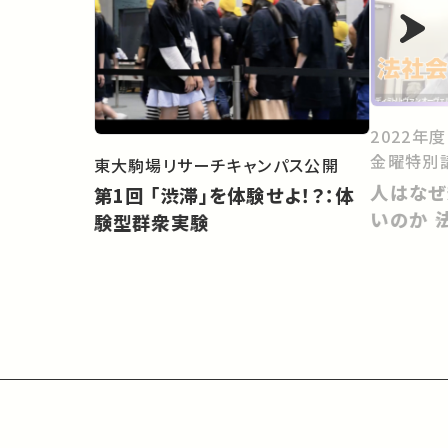
2022年
金曜特別
東大駒場リサーチキャンパス公開
人はなぜ
第1回 「渋滞」を体験せよ！？：体
いのか 
験型群衆実験