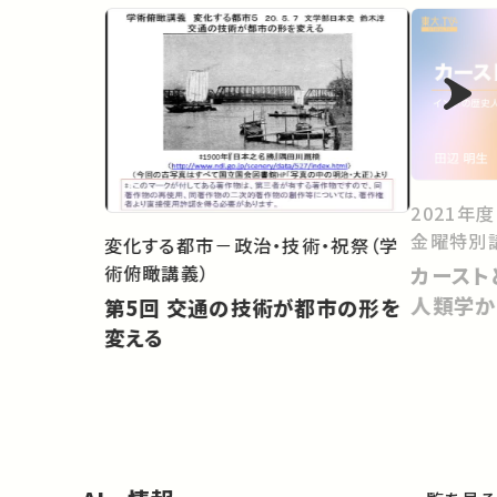
2021年
金曜特別
変化する都市－政治・技術・祝祭（学
術俯瞰講義）
カースト
人類学か
第5回 交通の技術が都市の形を
変える