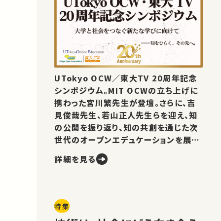
UTokyo OCW／東大TV 20周年記念
シンポジウム。MIT OCWの立ち上げに
携わった宮川繁先生が登壇。さらに、吉
見俊哉先生、若山正人先生らを迎え、知
の公開を振り返り、知の共創を通じた次
世代のオープンエデュケーションを展望
します。
詳細を見る
特集