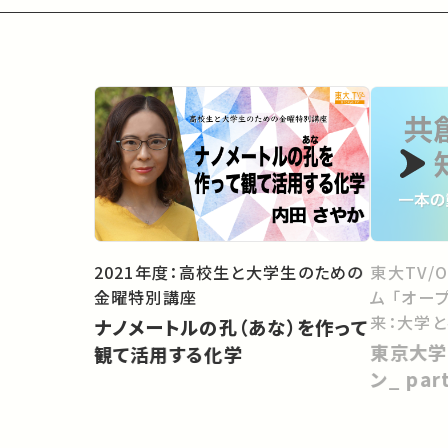
2021年度：高校生と大学生のための
東大TV/
金曜特別講座
ム 「オー
来：大学
ナノメートルの孔（あな）を作って
向けて」
東京大学
観て活用する化学
ン_ pa