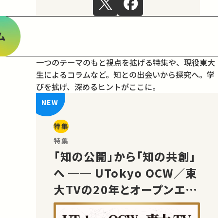
ム
一つのテーマのもと視点を拡げる特集や、現役東大
生によるコラムなど。
知との出会いから探究へ。学
びを拡げ、深めるヒントがここに。
特集
特集
「知の公開」から「知の共創」
へ ── UTokyo OCW／東
大TVの20年とオープンエデ
ュケーションの未来