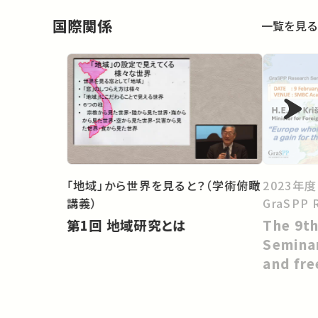
国際関係
一覧を見る
「地域」から世界を見ると？（学術俯瞰
2023年度 
講義）
GraSPP 
第1回 地域研究とは
The 9t
Semina
and fre
progres
the wor