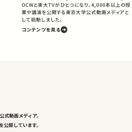
OCWと東大TVがひとつになり、4,000本以上の授
業や講演を公開する東京大学公式動画メディアと
携
して始動しました。
コンテンツを見る
学
の
し
。
公式動画メディア。
演を公開しています。