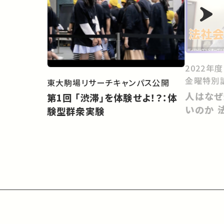
2022年
金曜特別
東大駒場リサーチキャンパス公開
人はなぜ
第1回 「渋滞」を体験せよ！？：体
いのか 
験型群衆実験