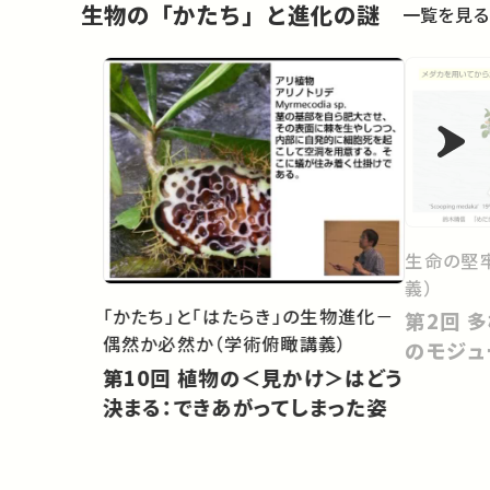
生物の「かたち」と進化の謎
一覧を見る
生命の堅
義）
「かたち」と「はたらき」の生物進化－
第2回 多様な形を創出する発生
偶然か必然か（学術俯瞰講義）
のモジュ
第10回 植物の＜見かけ＞はどう
決まる：できあがってしまった姿