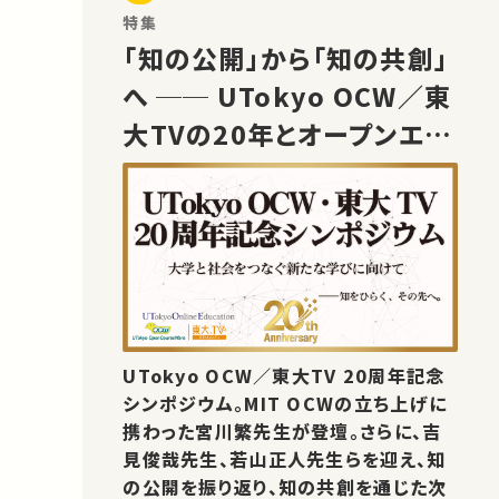
特集
「知の公開」から「知の共創」
へ ── UTokyo OCW／東
大TVの20年とオープンエデ
ュケーションの未来
UTokyo OCW／東大TV 20周年記念
シンポジウム。MIT OCWの立ち上げに
携わった宮川繁先生が登壇。さらに、吉
見俊哉先生、若山正人先生らを迎え、知
の公開を振り返り、知の共創を通じた次