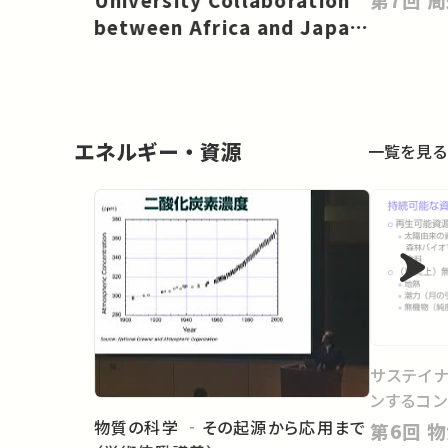
University Collaboration
Change: TICAD 9 Partnership
between Africa and Japan
Project
for Real-World
Change［EN］
エネルギー・資源
一覧を見る
サステイナ
ンするコン
物質の科学 ‐その起源から応用まで
第6回 物質とエネルギーの差し