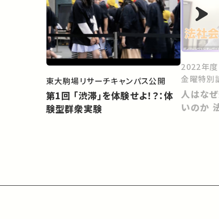
2022年
金曜特別
東大駒場リサーチキャンパス公開
人はなぜ
第1回 「渋滞」を体験せよ！？：体
いのか 
験型群衆実験