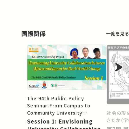
国際関係
一覧を見る
The 94th Public Policy
Seminar-From Campus to
Community University
社会の形
Collaboration between Africa
きたか（学
Session 1: Envisioning
and Asia for Real-World
第