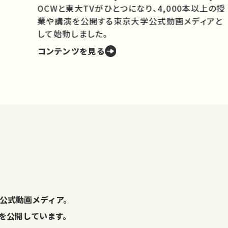
OCWと東大TVがひとつになり、4,000本以上の授
業や講演を公開する東京大学公式動画メディアと
携
して始動しました。
コンテンツを見る
学
の
し
。
公式動画メディア。
演を公開しています。