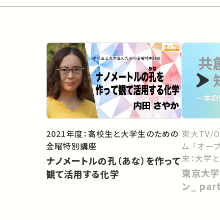
2021年度：高校生と大学生のための
東大TV/
金曜特別講座
ム 「オー
来：大学
ナノメートルの孔（あな）を作って
向けて」
東京大学
観て活用する化学
ン_ pa