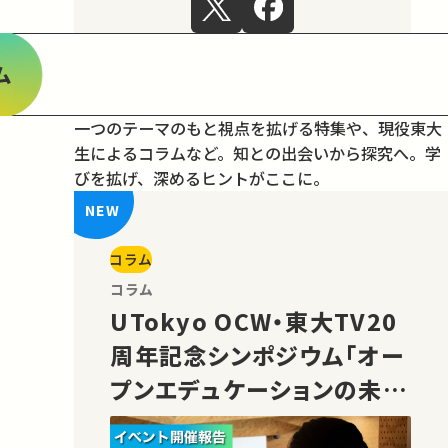
ム
一つのテーマのもと視点を拡げる特集や、現役東大
生によるコラムなど。
知との出会いから探究へ。学
びを拡げ、深めるヒントがここに。
コラム
コラム
UTokyo OCW・東大TV20
周年記念シンポジウム「オー
プンエデュケーションの未
来」の様子をご紹介！