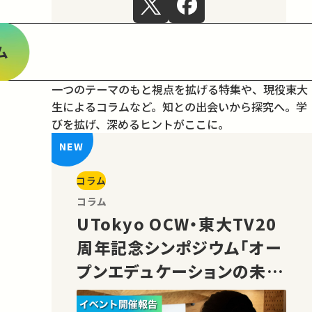
ム
一つのテーマのもと視点を拡げる特集や、現役東大
生によるコラムなど。
知との出会いから探究へ。学
びを拡げ、深めるヒントがここに。
コラム
コラム
UTokyo OCW・東大TV20
周年記念シンポジウム「オー
プンエデュケーションの未
来」の様子をご紹介！