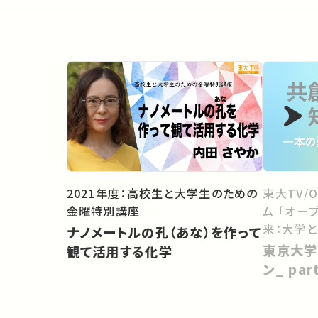
2021年度：高校生と大学生のための
東大TV/
金曜特別講座
ム 「オー
来：大学
ナノメートルの孔（あな）を作って
向けて」
東京大学
観て活用する化学
ン_ pa