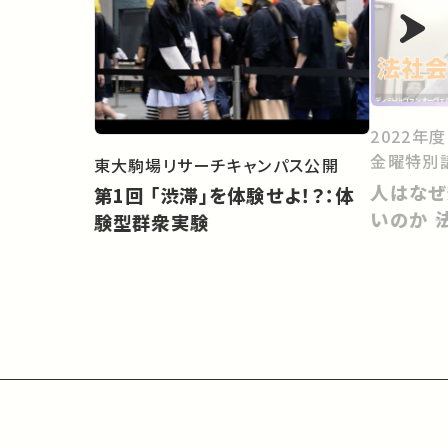
2022年
金曜特別
東大駒場リサーチキャンパス公開
人はなぜ
第1回 「渋滞」を体験せよ！？：体
いのか 
験型群衆実験