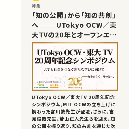
特集
「知の公開」から「知の共創」
へ ── UTokyo OCW／東
大TVの20年とオープンエデ
ュケーションの未来
UTokyo OCW／東大TV 20周年記念
シンポジウム。MIT OCWの立ち上げに
携わった宮川繁先生が登壇。さらに、吉
見俊哉先生、若山正人先生らを迎え、知
の公開を振り返り、知の共創を通じた次