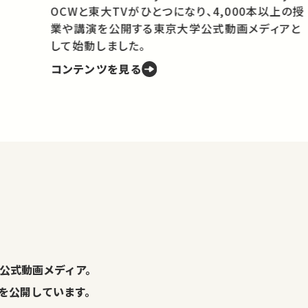
OCWと東大TVがひとつになり、4,000本以上の授
業や講演を公開する東京大学公式動画メディアと
携
して始動しました。
コンテンツを見る
学
の
し
。
公式動画メディア。
演を公開しています。