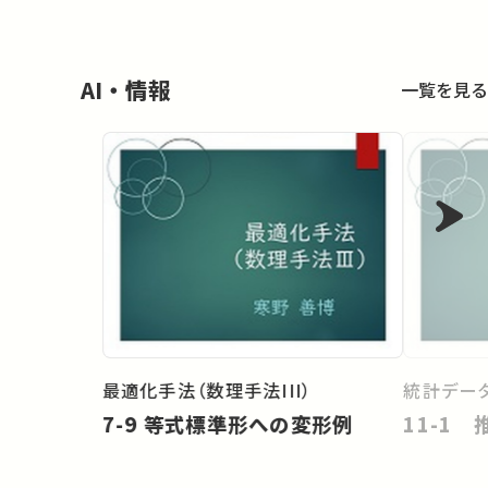
AI・情報
一覧を見る
最適化手法（数理手法III）
統計データ
7-9 等式標準形への変形例
11-1 