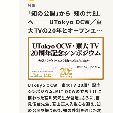
特集
「知の公開」から「知の共創」
へ ── UTokyo OCW／東
大TVの20年とオープンエデ
ュケーションの未来
UTokyo OCW／東大TV 20周年記念
シンポジウム。MIT OCWの立ち上げに
携わった宮川繁先生が登壇。さらに、吉
見俊哉先生、若山正人先生らを迎え、知
の公開を振り返り、知の共創を通じた次