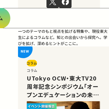
ム
一つのテーマのもと視点を拡げる特集や、現役東大
生によるコラムなど。
知との出会いから探究へ。学
びを拡げ、深めるヒントがここに。
コラム
コラム
UTokyo OCW・東大TV20
周年記念シンポジウム「オー
プンエデュケーションの未
来」の様子をご紹介！