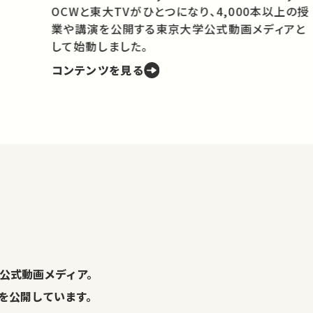
OCWと東大TVがひとつになり、4,000本以上の授
業や講演を公開する東京大学公式動画メディアと
携
して始動しました。
コンテンツを見る
学
の
し
。
公式動画メディア。
演を公開しています。