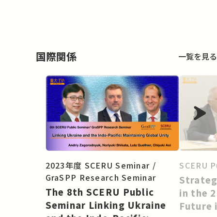
国際関係
一覧を見る
SCERU P
2023年度 SCERU Seminar /
GraSPP Research Seminar
Strate
The 8th SCERU Public
in the 
Seminar Linking Ukraine
Future 