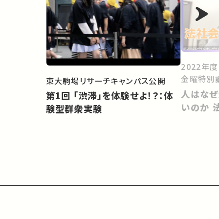
2022年
金曜特別
東大駒場リサーチキャンパス公開
人はなぜ
第1回 「渋滞」を体験せよ！？：体
いのか 
験型群衆実験