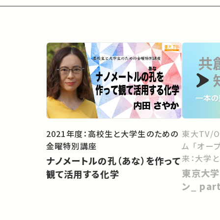
2021年度：高校生と大学生のための
東大TV/
金曜特別講座
ム 「オー
来：大学
ナノメートルの孔（あな）を作って
向けて」
東京大学
観て活用する化学
ン_ pa