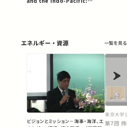
and the Indo-Pacific:
Happen
Maintaining Global Unity
[EN]
エネルギー・資源
一覧を見る
東京大学
ビジョンとミッション－海事・海洋、エ
第7回 持続的な都市水利用に向