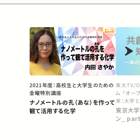
2021年度：高校生と大学生のための
東大TV/
金曜特別講座
ム 「オー
来：大学
ナノメートルの孔（あな）を作って
向けて」
東京大学
観て活用する化学
ン_ pa