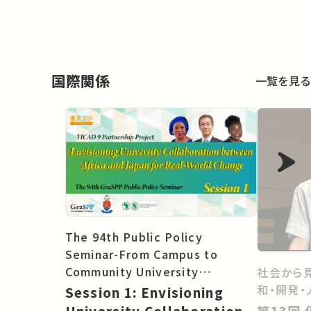
国際関係
一覧を見る
The 94th Public Policy
Seminar-From Campus to
Community University
社会から
Collaboration between Africa
和・開発・
Session 1: Envisioning
and Asia for Real-World
第13回 仮想国家から考える －