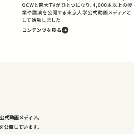
OCWと東大TVがひとつになり、4,000本以上の授
業や講演を公開する東京大学公式動画メディアと
携
して始動しました。
コンテンツを見る
学
の
し
。
公式動画メディア。
演を公開しています。