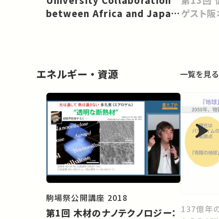
University Collaboration
Change: TICAD 9 Partnership
ゲスト阪
between Africa and Japan
Project
for Real-World
Change［EN］
エネルギー・資源
一覧を見る
駒場祭公開講座 2018
137億年
第1回 木材のナノテクノロジー：