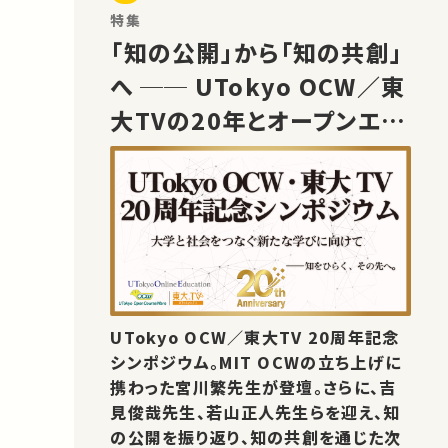
特集
「知の公開」から「知の共創」
へ ── UTokyo OCW／東
大TVの20年とオープンエデ
ュケーションの未来
UTokyo OCW／東大TV 20周年記念
シンポジウム。MIT OCWの立ち上げに
携わった宮川繁先生が登壇。さらに、吉
見俊哉先生、若山正人先生らを迎え、知
の公開を振り返り、知の共創を通じた次