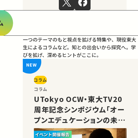
ム
一つのテーマのもと視点を拡げる特集や、現役東大
生によるコラムなど。
知との出会いから探究へ。学
びを拡げ、深めるヒントがここに。
コラム
コラム
UTokyo OCW・東大TV20
周年記念シンポジウム「オー
プンエデュケーションの未
来」の様子をご紹介！