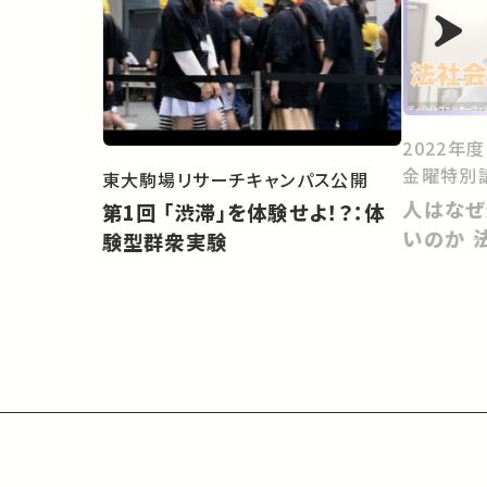
2022年
金曜特別
東大駒場リサーチキャンパス公開
人はなぜ
第1回 「渋滞」を体験せよ！？：体
いのか 
験型群衆実験