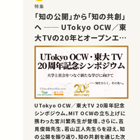
特集
「知の公開」から「知の共創」
へ ── UTokyo OCW／東
大TVの20年とオープンエデ
ュケーションの未来
UTokyo OCW／東大TV 20周年記念
シンポジウム。MIT OCWの立ち上げに
携わった宮川繁先生が登壇。さらに、吉
見俊哉先生、若山正人先生らを迎え、知
の公開を振り返り、知の共創を通じた次