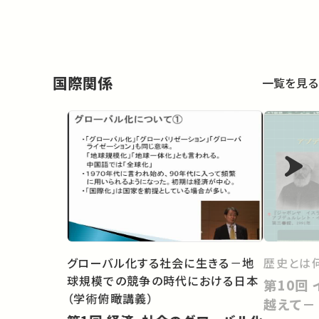
国際関係
一覧を見る
グローバル化する社会に生きる－地
歴史とは
球規模での競争の時代における日本
第10回 イブラヒムの旅－境界を
（学術俯瞰講義）
越えて－