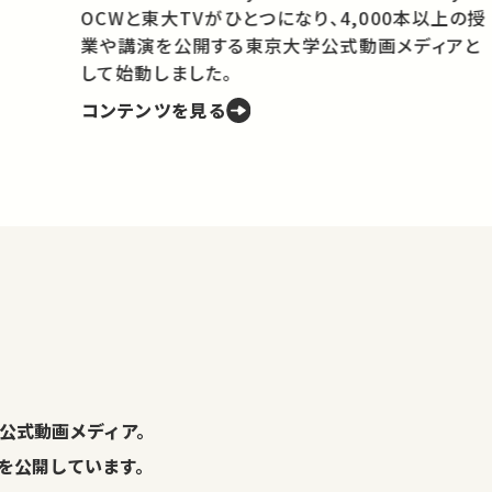
OCWと東大TVがひとつになり、4,000本以上の授
業や講演を公開する東京大学公式動画メディアと
携
して始動しました。
コンテンツを見る
学
の
し
。
公式動画メディア。
演を公開しています。