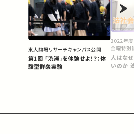
2022年
金曜特別
東大駒場リサーチキャンパス公開
人はなぜ
第1回 「渋滞」を体験せよ！？：体
いのか 
験型群衆実験