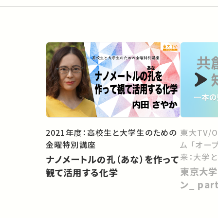
2021年度：高校生と大学生のための
東大TV/
金曜特別講座
ム 「オー
来：大学
ナノメートルの孔（あな）を作って
向けて」
東京大学
観て活用する化学
ン_ pa