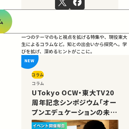
ム
一つのテーマのもと視点を拡げる特集や、現役東大
生によるコラムなど。
知との出会いから探究へ。学
びを拡げ、深めるヒントがここに。
コラム
コラム
UTokyo OCW・東大TV20
周年記念シンポジウム「オー
プンエデュケーションの未
来」の様子をご紹介！