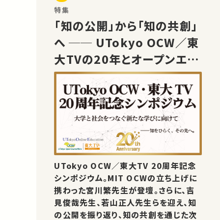
特集
「知の公開」から「知の共創」
へ ── UTokyo OCW／東
大TVの20年とオープンエデ
ュケーションの未来
UTokyo OCW／東大TV 20周年記念
シンポジウム。MIT OCWの立ち上げに
携わった宮川繁先生が登壇。さらに、吉
見俊哉先生、若山正人先生らを迎え、知
の公開を振り返り、知の共創を通じた次