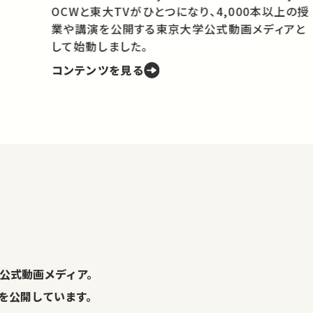
OCWと東大TVがひとつになり、4,000本以上の授
業や講演を公開する東京大学公式動画メディアと
携
して始動しました。
コンテンツを見る
学
の
し
。
公式動画メディア。
演を公開しています。