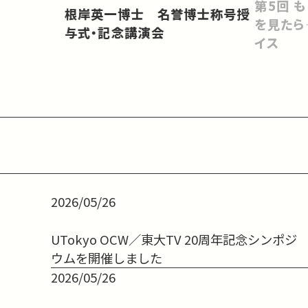
会をどうす
第5回 もし宇宙人が地球温暖化
根岸英一博士 名誉博士称号授
を見たら
与式・記念講演会
イス
2026/05/26
UTokyo OCW／東大TV 20周年記念シンポジ
ウムを開催しました
2026/05/26