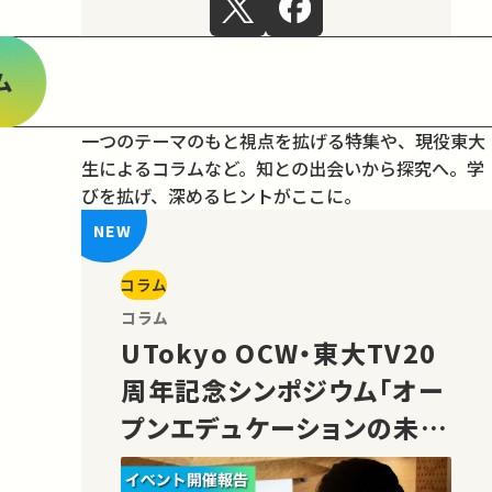
ム
一つのテーマのもと視点を拡げる特集や、現役東大
生によるコラムなど。
知との出会いから探究へ。学
びを拡げ、深めるヒントがここに。
コラム
コラム
UTokyo OCW・東大TV20
周年記念シンポジウム「オー
プンエデュケーションの未
来」の様子をご紹介！