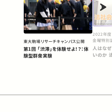
2022年
金曜特別
東大駒場リサーチキャンパス公開
人はなぜ
第1回 「渋滞」を体験せよ！？：体
いのか 
験型群衆実験