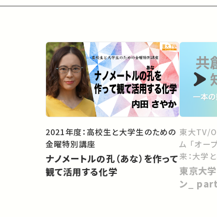
2021年度：高校生と大学生のための
東大TV/
金曜特別講座
ム 「オー
来：大学
ナノメートルの孔（あな）を作って
向けて」
東京大学
観て活用する化学
ン_ pa