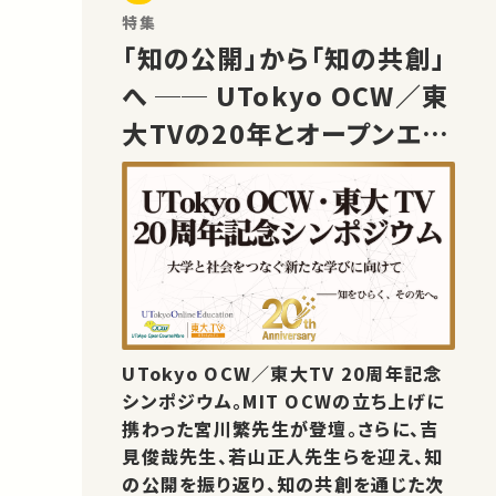
特集
「知の公開」から「知の共創」
へ ── UTokyo OCW／東
大TVの20年とオープンエデ
ュケーションの未来
UTokyo OCW／東大TV 20周年記念
シンポジウム。MIT OCWの立ち上げに
携わった宮川繁先生が登壇。さらに、吉
見俊哉先生、若山正人先生らを迎え、知
の公開を振り返り、知の共創を通じた次