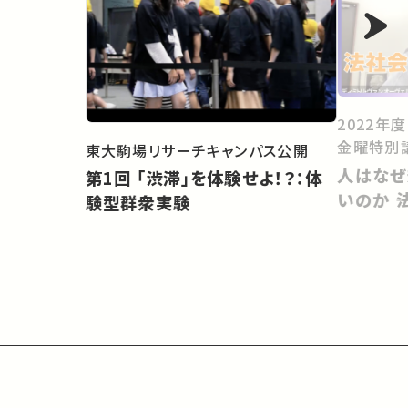
2022年
金曜特別
東大駒場リサーチキャンパス公開
人はなぜ
第1回 「渋滞」を体験せよ！？：体
いのか 
験型群衆実験