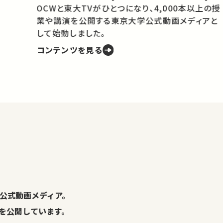
OCWと東大TVがひとつになり、4,000本以上の授
業や講演を公開する東京大学公式動画メディアと
携
して始動しました。
コンテンツを見る
学
の
し
。
公式動画メディア。
演を公開しています。