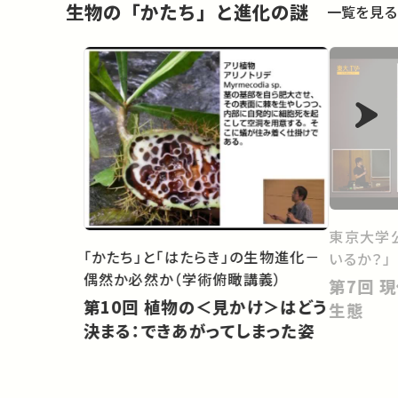
生物の「かたち」と進化の謎
一覧を見る
東京大学
「かたち」と「はたらき」の生物進化－
いるか？」
偶然か必然か（学術俯瞰講義）
第7回 現代社会に生きる人間の
第10回 植物の＜見かけ＞はどう
生態
決まる：できあがってしまった姿