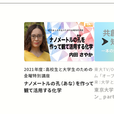
2021年度：高校生と大学生のための
東大TV/
金曜特別講座
ム 「オー
来：大学
ナノメートルの孔（あな）を作って
向けて」
東京大学
観て活用する化学
ン_ pa