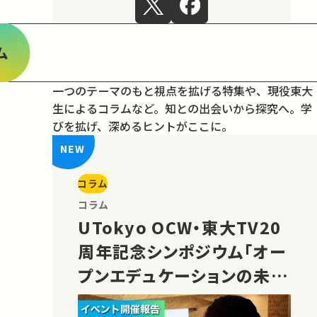
ム
一つのテーマのもと視点を拡げる特集や、現役東大
生によるコラムなど。
知との出会いから探究へ。学
びを拡げ、深めるヒントがここに。
コラム
コラム
UTokyo OCW・東大TV20
周年記念シンポジウム「オー
プンエデュケーションの未
来」の様子をご紹介！