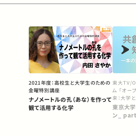
2021年度：高校生と大学生のための
東大TV/
金曜特別講座
ム 「オー
来：大学
ナノメートルの孔（あな）を作って
向けて」
東京大学
観て活用する化学
ン_ pa