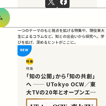
ム
一つのテーマのもと視点を拡げる特集や、現役東大
生によるコラムなど。
知との出会いから探究へ。学
びを拡げ、深めるヒントがここに。
特集
特集
「知の公開」から「知の共創」
へ ── UTokyo OCW／東
大TVの20年とオープンエデ
ュケーションの未来