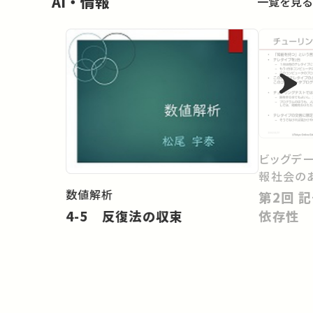
AI・情報
一覧を見る
ビッグデ
報社会の
数値解析
第2回 記号処理の諸問題と状況
4-5 反復法の収束
依存性