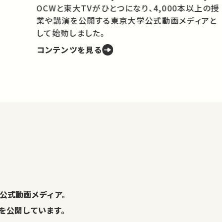
OCWと東大TVがひとつになり、4,000本以上の授
業や講演を公開する東京大学公式動画メディアと
携
して始動しました。
コンテンツを見る
学
の
し
。
公式動画メディア。
演を公開しています。