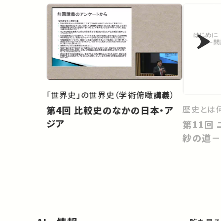
「世界史」の世界史（学術俯瞰講義）
歴史とは
第4回 比較史のなかの日本・ア
ジア
第11回 ユーラシア東西交易と更
紗の道－