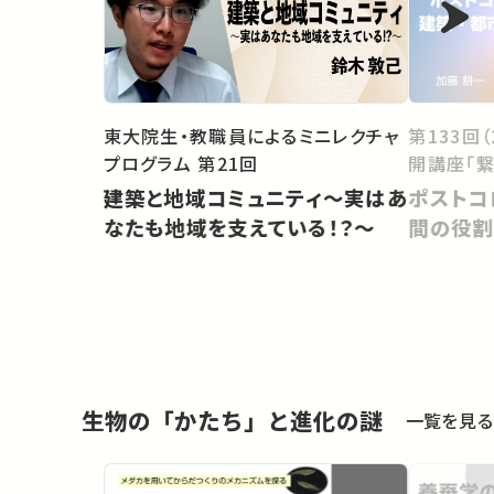
東大院生・教職員によるミニレクチャ
第133回
プログラム 第21回
開講座「繋
建築と地域コミュニティ～実はあ
ポストコ
なたも地域を支えている！？～
間の役割
生物の「かたち」と進化の謎
一覧を見る