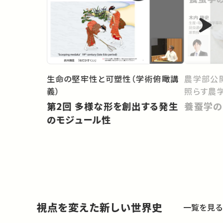
生命の堅牢性と可塑性（学術俯瞰講
農学部公開
義）
照らす農学
第2回 多様な形を創出する発生
養蚕学の
のモジュール性
視点を変えた新しい世界史
一覧を見る