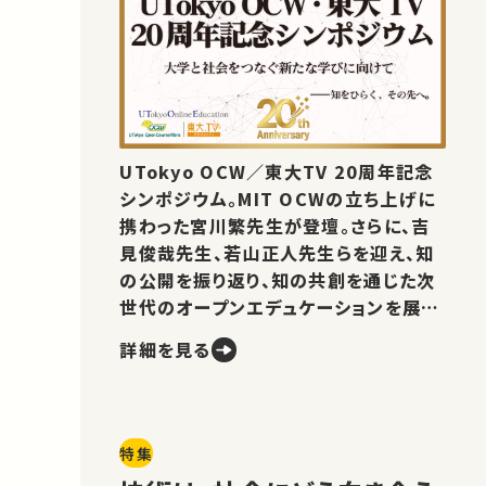
UTokyo OCW／東大TV 20周年記念
シンポジウム。MIT OCWの立ち上げに
携わった宮川繁先生が登壇。さらに、吉
見俊哉先生、若山正人先生らを迎え、知
の公開を振り返り、知の共創を通じた次
世代のオープンエデュケーションを展望
します。
詳細を見る
特集