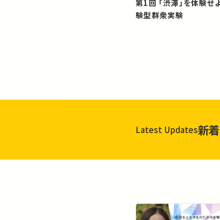
第1回 「渋滞」を体験せよ！？：体
験型群衆実験
新着
Latest Updates
一覧を見る