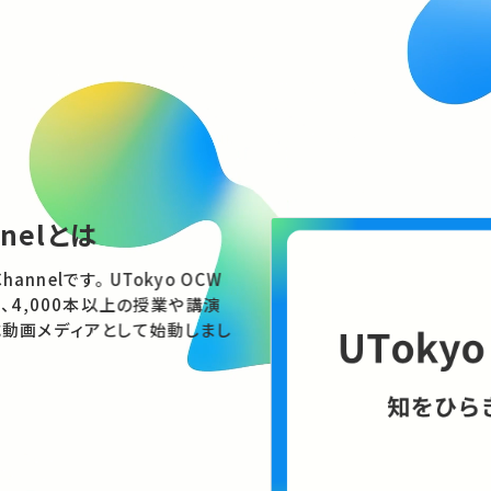
Spotlight
特集
技術は、社会にどう向き合うべきか
——ELSI / RRIから考える技術と倫
理のこれから
AIやロボット、エネルギー、宇宙開発。技術の進展は社会
に何をもたらすのでしょうか。具体的な事例を手がかり
に、技術と社会の関係をさぐります。
コンテンツを見る