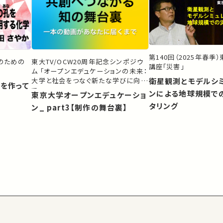
第140回（2025年春季
生のための
東大TV/OCW20周年記念シンポジウ
講座「災害」
ム 「オープンエデュケーションの未来：
大学と社会をつなぐ新たな学びに向け
衛星観測とモデルシ
）を作って
て」
ンによる地球規模で
東京大学オープンエデュケーショ
タリング
ン_ part3【制作の舞台裏】