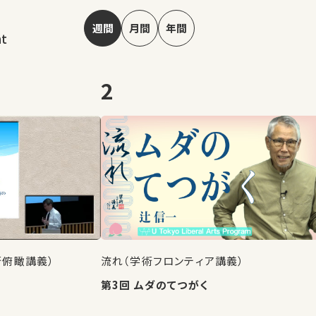
週間
月間
年間
nt
2
術俯瞰講義）
流れ（学術フロンティア講義）
第3回 ムダのてつがく