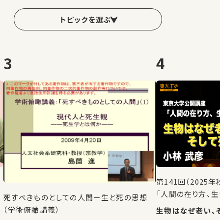
トピックを選ぶ
3
4
第141回（202
「人間の在り方、生
死すべきものとしての人間－生と死の思想
（学術俯瞰講義）
生物はなぜ老い、