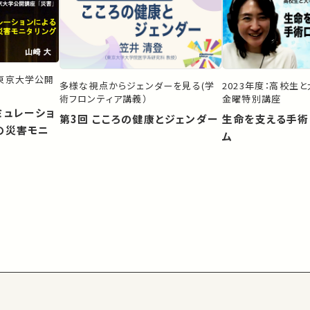
）東京大学公開
多様な視点からジェンダーを見る(学
2023年度：高校生
術フロンティア講義）
金曜特別講座
ミュレーショ
第3回 こころの健康とジェンダー
生命を支える手術
の災害モニ
ム