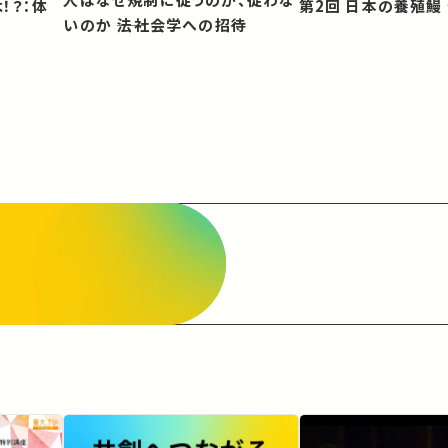
第2回 日本の養殖
いのか ――法社会学への招待