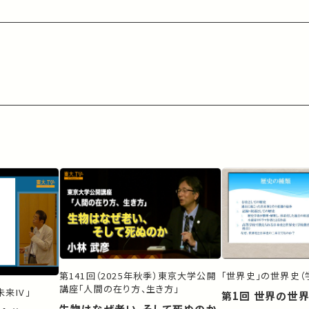
第141回（2025年秋季）東京大学公開
「世界史」の世界史（
講座「人間の在り方、生き方」
来IV」
第1回 世界の世
生物はなぜ老い、そして死ぬのか