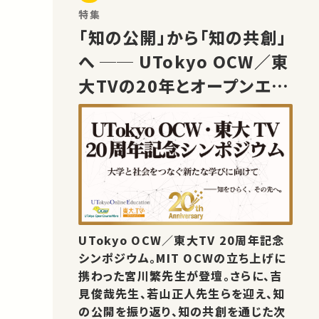
特集
「知の公開」から「知の共創」
へ ── UTokyo OCW／東
大TVの20年とオープンエデ
ュケーションの未来
UTokyo OCW／東大TV 20周年記念
シンポジウム。MIT OCWの立ち上げに
携わった宮川繁先生が登壇。さらに、吉
見俊哉先生、若山正人先生らを迎え、知
の公開を振り返り、知の共創を通じた次