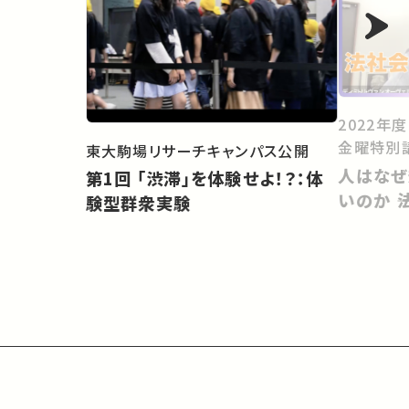
2022年
金曜特別
東大駒場リサーチキャンパス公開
人はなぜ
第1回 「渋滞」を体験せよ！？：体
いのか 
験型群衆実験