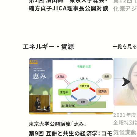
緒方貞子JICA理事長公開対談
化――東
エネルギー・資源
一覧を見る
2021年
金曜特別
東京大学公開講座「恵み」
気候変動
第9回 互酬と共生の経済学：コモ