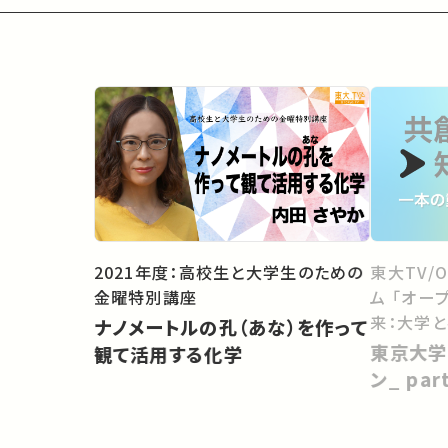
2021年度：高校生と大学生のための
東大TV/
金曜特別講座
ム 「オー
来：大学
ナノメートルの孔（あな）を作って
向けて」
東京大学
観て活用する化学
ン_ pa