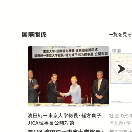
国際関係
一覧を見る
濱田純一東京大学総長・緒方貞子
社会の形
JICA理事長公開対談
きたか（学
第1回 濱田純一東京大学総長・
第12回 世界システムの中の地域