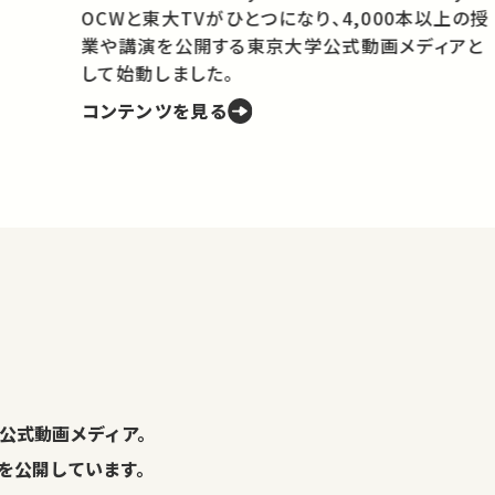
OCWと東大TVがひとつになり、4,000本以上の授
業や講演を公開する東京大学公式動画メディアと
携
して始動しました。
コンテンツを見る
学
の
し
。
公式動画メディア。
演を公開しています。