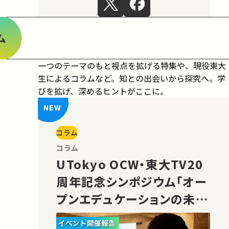
ム
一つのテーマのもと視点を拡げる特集や、現役東大
生によるコラムなど。
知との出会いから探究へ。学
びを拡げ、深めるヒントがここに。
コラム
コラム
UTokyo OCW・東大TV20
周年記念シンポジウム「オー
プンエデュケーションの未
来」の様子をご紹介！