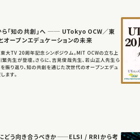
ら「知の共創」へ ── UTokyo OCW／東
年とオープンエデュケーションの未来
W／東大TV 20周年記念シンポジウム。MIT OCWの立ち上
川繁先生が登壇。さらに、吉見俊哉先生、若山正人先生ら
開を振り返り、知の共創を通じた次世代のオープンエデュ
します。
どう向き合うべきか——ELSI / RRIから考