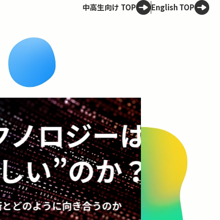
中高生向け TOP
English TOP
Spotligh
OCWアーカイブ
30年後の
ける
30年後、世界は
問の“悪”、共生
問いから、未来
コンテンツを見