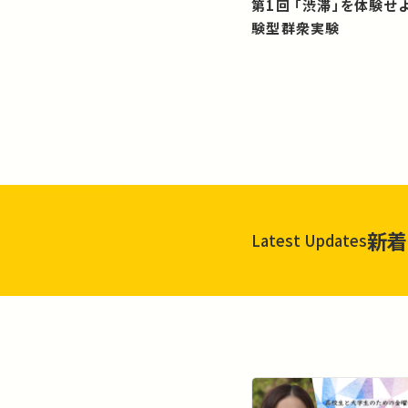
第1回 「渋滞」を体験せよ！？：体
験型群衆実験
新着
Latest Updates
一覧を見る