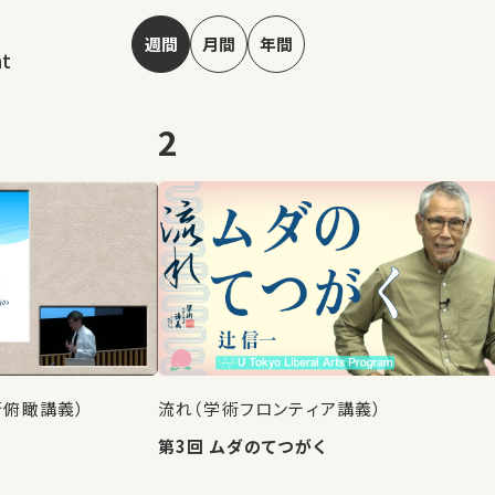
週間
月間
年間
nt
2
術俯瞰講義）
流れ（学術フロンティア講義）
第3回 ムダのてつがく