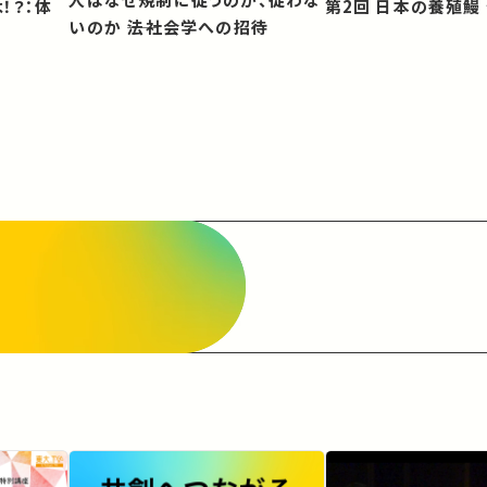
第2回 日本の養殖
いのか ――法社会学への招待