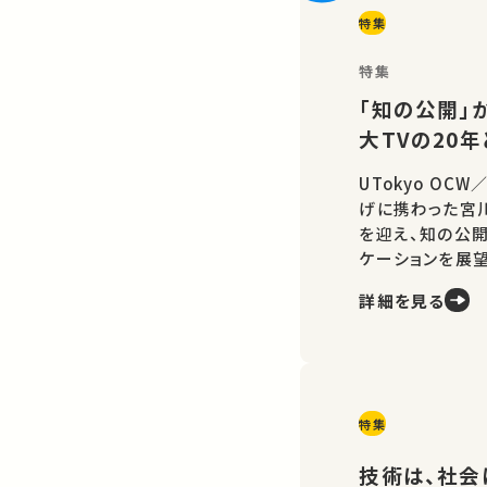
特集
特集
「知の公開」か
大TVの20
UTokyo OC
げに携わった宮
を迎え、知の公
ケーションを展望
詳細を見る
特集
技術は、社会に