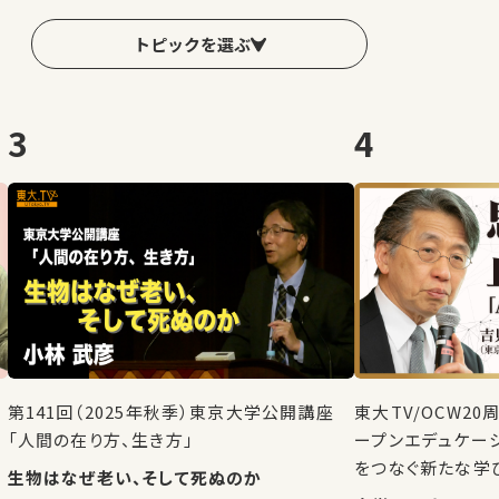
トピックを選ぶ
3
4
第141回（2025年秋季）東京大学公開講座
東大TV/OCW2
「人間の在り方、生き方」
ープンエデュケー
をつなぐ新たな学
生物はなぜ老い、そして死ぬのか