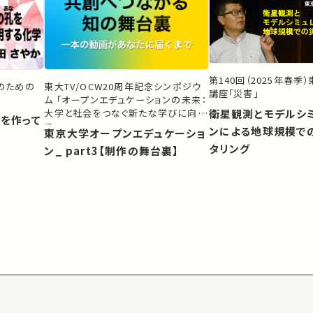
第140回（2025年春季
生のための
東大TV/OCW20周年記念シンポジウ
講座「災害」
ム 「オープンエデュケーションの未来：
大学と社会をつなぐ新たな学びに向け
衛星観測とモデルシ
）を作って
て」
ンによる地球規模で
東京大学オープンエデュケーショ
タリング
ン_ part3【制作の舞台裏】