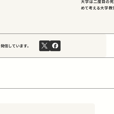
大学は二度目の死
めて考える大学教
を発信しています。