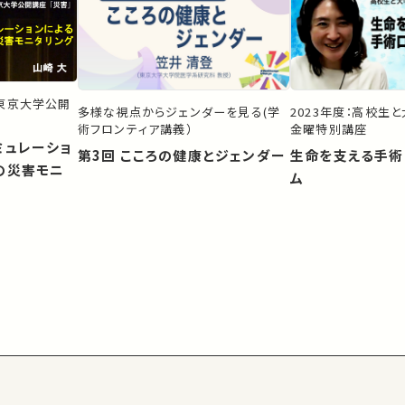
）東京大学公開
多様な視点からジェンダーを見る(学
2023年度：高校生
術フロンティア講義）
金曜特別講座
ミュレーショ
第3回 こころの健康とジェンダー
生命を支える手術
の災害モニ
ム