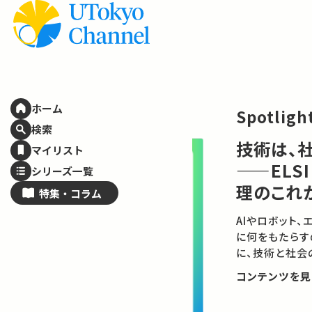
ホーム
Spotlight
特集
検索
技術は、社会に
マイリスト
——ELSI / 
シリーズ一覧
理のこれから
特集・
コラム
AIやロボット、エネルギ
に何をもたらすのでしょ
に、技術と社会の関係を
コンテンツを見る