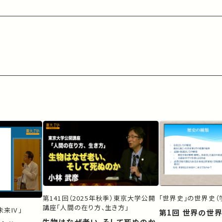
第141回（2025年秋季）東京大学公開
「世界史」の世界史（
講座「人間の在り方、生き方」
来IV」
第1回 世界の世
生物はなぜ老い、そして死ぬのか